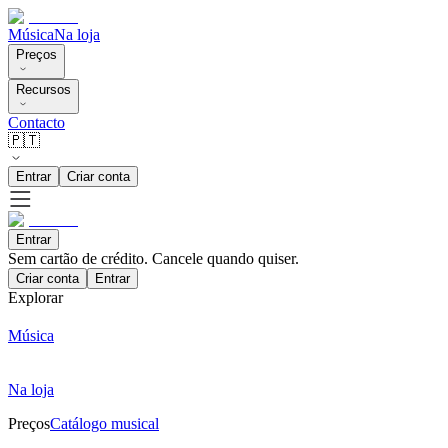
Música
Na loja
Preços
Recursos
Contacto
🇵🇹
Entrar
Criar conta
Entrar
Sem cartão de crédito. Cancele quando quiser.
Criar conta
Entrar
Explorar
Música
Na loja
Preços
Catálogo musical