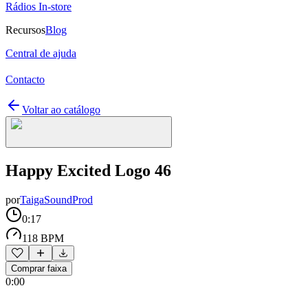
Rádios In-store
Recursos
Blog
Central de ajuda
Contacto
Voltar ao catálogo
Happy Excited Logo 46
por
TaigaSoundProd
0:17
118 BPM
Comprar faixa
0:00