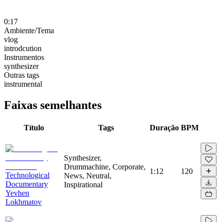
0:17
Ambiente/Tema
vlog
introdcution
Instrumentos
synthesizer
Outras tags
instrumental
Faixas semelhantes
Título
Tags
Duração
BPM
Synthesizer,
Drummachine, Corporate,
1:12
120
Technological
News, Neutral,
Documentary
Inspirational
Yevhen
Lokhmatov