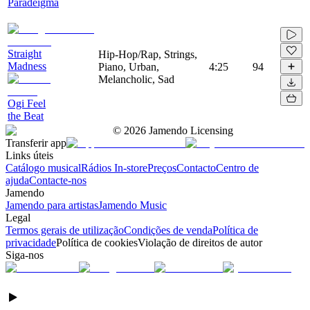
Paradeigma
Straight
Hip-Hop/Rap, Strings,
Madness
Piano, Urban,
4:25
94
Melancholic, Sad
Ogi Feel
the Beat
©
2026
Jamendo Licensing
Transferir app
Links úteis
Catálogo musical
Rádios In-store
Preços
Contacto
Centro de
ajuda
Contacte-nos
Jamendo
Jamendo para artistas
Jamendo Music
Legal
Termos gerais de utilização
Condições de venda
Política de
privacidade
Política de cookies
Violação de direitos de autor
Siga-nos