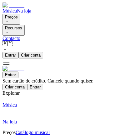
Música
Na loja
Preços
Recursos
Contacto
🇵🇹
Entrar
Criar conta
Entrar
Sem cartão de crédito. Cancele quando quiser.
Criar conta
Entrar
Explorar
Música
Na loja
Preços
Catálogo musical