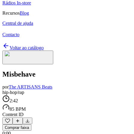
Rádios In-store
Recursos
Blog
Central de ajuda
Contacto
Voltar ao catálogo
Misbehave
por
The ARTISANS Beats
hip-hop/rap
2:42
85 BPM
Content ID
Comprar faixa
0:00