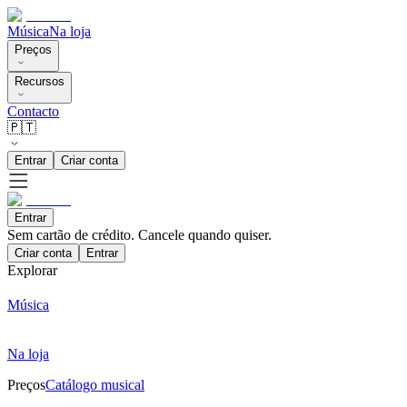
Música
Na loja
Preços
Recursos
Contacto
🇵🇹
Entrar
Criar conta
Entrar
Sem cartão de crédito. Cancele quando quiser.
Criar conta
Entrar
Explorar
Música
Na loja
Preços
Catálogo musical