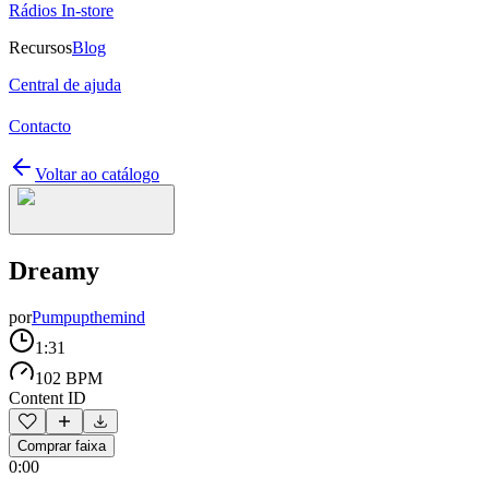
Rádios In-store
Recursos
Blog
Central de ajuda
Contacto
Voltar ao catálogo
Dreamy
por
Pumpupthemind
1:31
102 BPM
Content ID
Comprar faixa
0:00