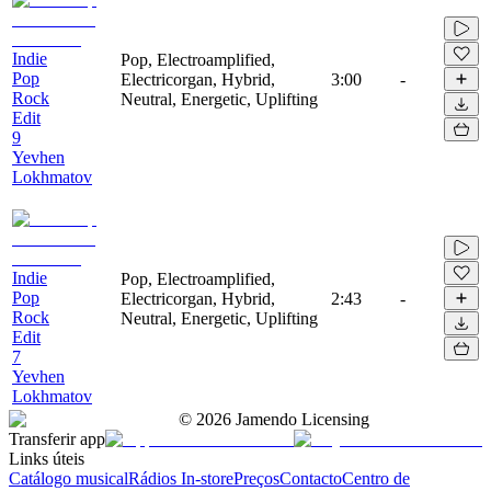
Indie
Pop, Electroamplified,
Pop
Electricorgan, Hybrid,
3:00
-
Rock
Neutral, Energetic, Uplifting
Edit
9
Yevhen
Lokhmatov
Indie
Pop, Electroamplified,
Pop
Electricorgan, Hybrid,
2:43
-
Rock
Neutral, Energetic, Uplifting
Edit
7
Yevhen
Lokhmatov
©
2026
Jamendo Licensing
Transferir app
Links úteis
Catálogo musical
Rádios In-store
Preços
Contacto
Centro de