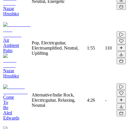
Neutral, Energetic
Nazar
Hrushko
Air
Pop, Electricguitar,
Ambient
Electroamplified, Neutral,
1:55
110
Palm
Uplifting
Nazar
Hrushko
Alternative/Indie Rock,
Come
Electricguitar, Relaxing,
4:26
-
To
Neutral
Be
Aled
Edwards