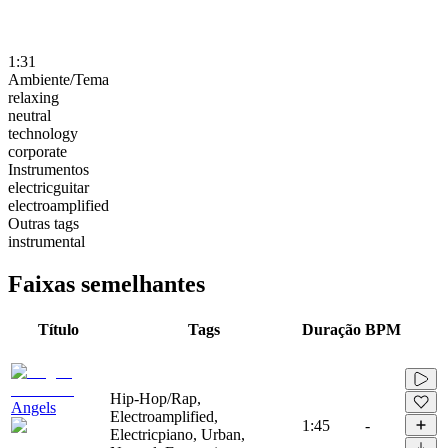
1:31
Ambiente/Tema
relaxing
neutral
technology
corporate
Instrumentos
electricguitar
electroamplified
Outras tags
instrumental
Faixas semelhantes
Título
Tags
Duração
BPM
Hip-Hop/Rap,
Angels
Electroamplified,
1:45
-
Electricpiano, Urban,