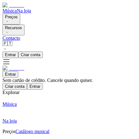
Música
Na loja
Preços
Recursos
Contacto
🇵🇹
Entrar
Criar conta
Entrar
Sem cartão de crédito. Cancele quando quiser.
Criar conta
Entrar
Explorar
Música
Na loja
Preços
Catálogo musical