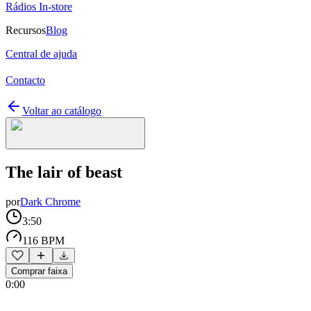
Rádios In-store
Recursos
Blog
Central de ajuda
Contacto
Voltar ao catálogo
The lair of beast
por
Dark Chrome
3:50
116 BPM
Comprar faixa
0:00