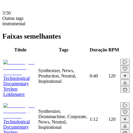
3:50
Outras tags
instrumental
Faixas semelhantes
Título
Tags
Duração
BPM
Synthesizer, News,
Production, Neutral,
0:40
120
Technological
Inspirational
Documentary
Yevhen
Lokhmatov
Synthesizer,
Drummachine, Corporate,
1:12
120
Technological
News, Neutral,
Documentary
Inspirational
Yevhen