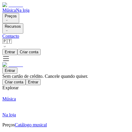
Música
Na loja
Preços
Recursos
Contacto
🇵🇹
Entrar
Criar conta
Entrar
Sem cartão de crédito. Cancele quando quiser.
Criar conta
Entrar
Explorar
Música
Na loja
Preços
Catálogo musical