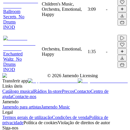
Children's Music,
Orchestra, Emotional,
3:09
-
Ballroom
Happy
Secrets_No
Drums
INOD
Orchestra, Emotional,
1:35
-
Enchanted
Happy
Waltz_No
Drums
INOD
©
2026
Jamendo Licensing
Transferir app
Links úteis
Catálogo musical
Rádios In-store
Preços
Contacto
Centro de
ajuda
Contacte-nos
Jamendo
Jamendo para artistas
Jamendo Music
Legal
Termos gerais de utilização
Condições de venda
Política de
privacidade
Política de cookies
Violação de direitos de autor
Siga-nos