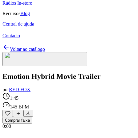
Rádios In-store
Recursos
Blog
Central de ajuda
Contacto
Voltar ao catálogo
Emotion Hybrid Movie Trailer
por
RED FOX
1:45
145 BPM
Comprar faixa
0:00