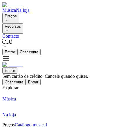
Música
Na loja
Preços
Recursos
Contacto
🇵🇹
Entrar
Criar conta
Entrar
Sem cartão de crédito. Cancele quando quiser.
Criar conta
Entrar
Explorar
Música
Na loja
Preços
Catálogo musical