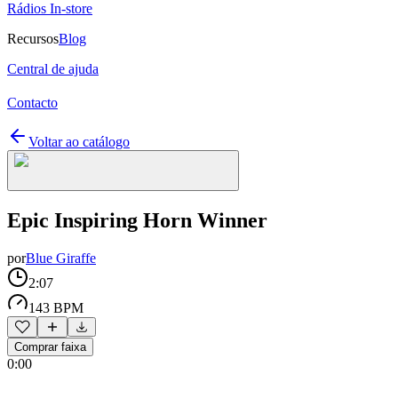
Rádios In-store
Recursos
Blog
Central de ajuda
Contacto
Voltar ao catálogo
Epic Inspiring Horn Winner
por
Blue Giraffe
2:07
143 BPM
Comprar faixa
0:00