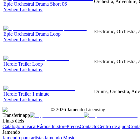
Orchestra, Adventure, 
Epic Orchestral Drama Short 06
Yevhen Lokhmatov
Electronic, Orchestra,
Epic Orchestral Drama Loop
Yevhen Lokhmatov
Electronic, Orchestra, 
Heroic Trailer Loop
Yevhen Lokhmatov
Drums, Orchestra, Adve
Heroic Trailer 1 minute
Yevhen Lokhmatov
©
2026
Jamendo Licensing
Transferir app
Links úteis
Catálogo musical
Rádios In-store
Preços
Contacto
Centro de ajuda
Conta
Jamendo
Jamendo para artistas
Jamendo Music