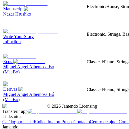
Electronic/House, Stri
Manuscript
Nazar Hrushko
Electronic, Strings, B
Write Your Story
Infraction
Ecos
Classical/Piano, String
Miguel Angel Albentosa Bó
(MaaBo)
Derivas
Classical/Piano, String
Miguel Angel Albentosa Bó
(MaaBo)
©
2026
Jamendo Licensing
Transferir app
Links úteis
Catálogo musical
Rádios In-store
Preços
Contacto
Centro de ajuda
Conta
Jamendo