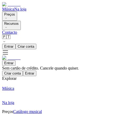
Música
Na loja
Preços
Recursos
Contacto
🇵🇹
Entrar
Criar conta
Entrar
Sem cartão de crédito. Cancele quando quiser.
Criar conta
Entrar
Explorar
Música
Na loja
Preços
Catálogo musical