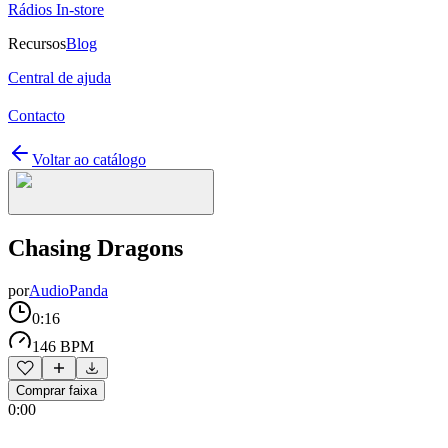
Rádios In-store
Recursos
Blog
Central de ajuda
Contacto
Voltar ao catálogo
Chasing Dragons
por
AudioPanda
0:16
146 BPM
Comprar faixa
0:00