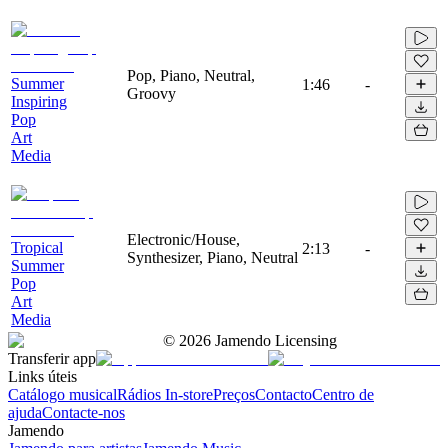
Pop, Piano, Neutral,
Summer
1:46
-
Groovy
Inspiring
Pop
Art
Media
Electronic/House,
Tropical
2:13
-
Synthesizer, Piano, Neutral
Summer
Pop
Art
Media
©
2026
Jamendo Licensing
Transferir app
Links úteis
Catálogo musical
Rádios In-store
Preços
Contacto
Centro de
ajuda
Contacte-nos
Jamendo