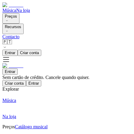
Música
Na loja
Preços
Recursos
Contacto
🇵🇹
Entrar
Criar conta
Entrar
Sem cartão de crédito. Cancele quando quiser.
Criar conta
Entrar
Explorar
Música
Na loja
Preços
Catálogo musical