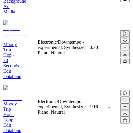
Background
Art
Media
Electronic/Downtempo -
Moody
experimental, Synthesizer,
0:30
-
Trip
Piano, Neutral
Hop -
30
Seconds
Edit
Databend
Electronic/Downtempo -
Moody
experimental, Synthesizer,
1:16
-
Trip
Piano, Neutral
Hop -
Loop
Edit
Databend