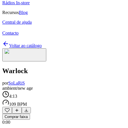
Rádios In-store
Recursos
Blog
Central de ajuda
Contacto
Voltar ao catálogo
Warlock
por
SoLaRiS
ambient/new age
4:13
109 BPM
Comprar faixa
0:00