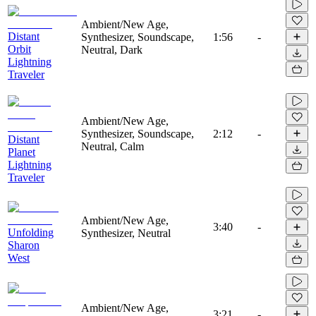
Ambient/New Age,
Distant
Synthesizer, Soundscape,
1:56
-
Orbit
Neutral, Dark
Lightning
Traveler
Ambient/New Age,
Synthesizer, Soundscape,
2:12
-
Distant
Neutral, Calm
Planet
Lightning
Traveler
Ambient/New Age,
3:40
-
Unfolding
Synthesizer, Neutral
Sharon
West
Ambient/New Age,
3:21
-