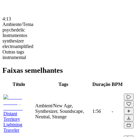
4:13
Ambiente/Tema
psychedelic
Instrumentos
synthesizer
electroamplified
Outras tags
instrumental
Faixas semelhantes
Título
Tags
Duração
BPM
Ambient/New Age,
Synthesizer, Soundscape,
1:56
-
Distant
Neutral, Strange
Territory
Lightning
Traveler