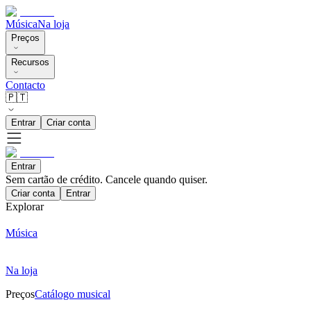
Música
Na loja
Preços
Recursos
Contacto
🇵🇹
Entrar
Criar conta
Entrar
Sem cartão de crédito. Cancele quando quiser.
Criar conta
Entrar
Explorar
Música
Na loja
Preços
Catálogo musical