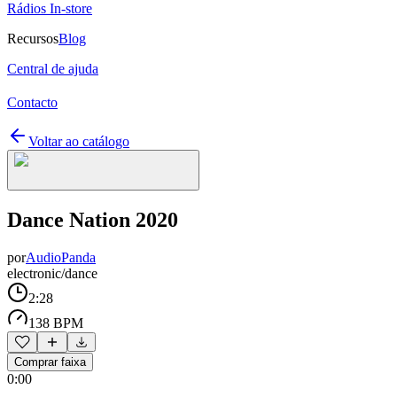
Rádios In-store
Recursos
Blog
Central de ajuda
Contacto
Voltar ao catálogo
Dance Nation 2020
por
AudioPanda
electronic/dance
2:28
138 BPM
Comprar faixa
0:00