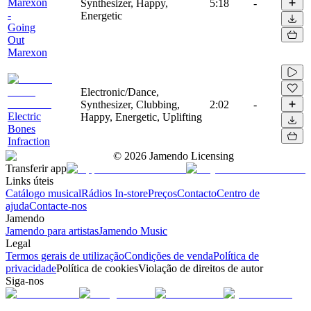
Marexon
Synthesizer, Happy,
5:18
-
-
Energetic
Going
Out
Marexon
Electronic/Dance,
Synthesizer, Clubbing,
2:02
-
Electric
Happy, Energetic, Uplifting
Bones
Infraction
©
2026
Jamendo Licensing
Transferir app
Links úteis
Catálogo musical
Rádios In-store
Preços
Contacto
Centro de
ajuda
Contacte-nos
Jamendo
Jamendo para artistas
Jamendo Music
Legal
Termos gerais de utilização
Condições de venda
Política de
privacidade
Política de cookies
Violação de direitos de autor
Siga-nos