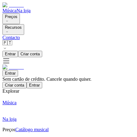
Música
Na loja
Preços
Recursos
Contacto
🇵🇹
Entrar
Criar conta
Entrar
Sem cartão de crédito. Cancele quando quiser.
Criar conta
Entrar
Explorar
Música
Na loja
Preços
Catálogo musical