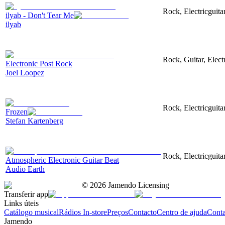
Rock, Electricguita
ilyab - Don't Tear Me
ilyab
Rock, Guitar, Elect
Electronic Post Rock
Joel Loopez
Rock, Electricguit
Frozen
Stefan Kartenberg
Rock, Electricguita
Atmospheric Electronic Guitar Beat
Audio Earth
©
2026
Jamendo Licensing
Transferir app
Links úteis
Catálogo musical
Rádios In-store
Preços
Contacto
Centro de ajuda
Conta
Jamendo