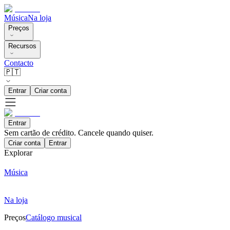
Música
Na loja
Preços
Recursos
Contacto
🇵🇹
Entrar
Criar conta
Entrar
Sem cartão de crédito. Cancele quando quiser.
Criar conta
Entrar
Explorar
Música
Na loja
Preços
Catálogo musical