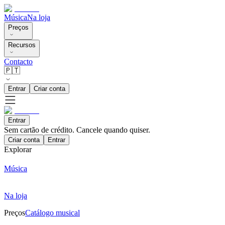
Música
Na loja
Preços
Recursos
Contacto
🇵🇹
Entrar
Criar conta
Entrar
Sem cartão de crédito. Cancele quando quiser.
Criar conta
Entrar
Explorar
Música
Na loja
Preços
Catálogo musical