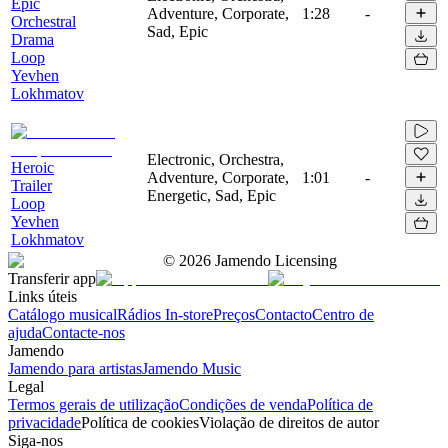
Epic
Adventure, Corporate,
1:28
-
Orchestral
Sad, Epic
Drama
Loop
Yevhen
Lokhmatov
Electronic, Orchestra,
Heroic
Adventure, Corporate,
1:01
-
Trailer
Energetic, Sad, Epic
Loop
Yevhen
Lokhmatov
©
2026
Jamendo Licensing
Transferir app
Links úteis
Catálogo musical
Rádios In-store
Preços
Contacto
Centro de
ajuda
Contacte-nos
Jamendo
Jamendo para artistas
Jamendo Music
Legal
Termos gerais de utilização
Condições de venda
Política de
privacidade
Política de cookies
Violação de direitos de autor
Siga-nos