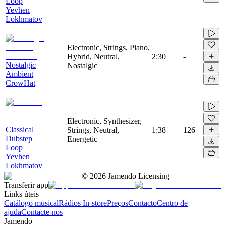
Loop
Yevhen
Lokhmatov
Electronic, Strings, Piano,
Hybrid, Neutral,
2:30
-
Nostalgic
Nostalgic
Ambient
CrowHat
Electronic, Synthesizer,
Classical
Strings, Neutral,
1:38
126
Dubstep
Energetic
Loop
Yevhen
Lokhmatov
©
2026
Jamendo Licensing
Transferir app
Links úteis
Catálogo musical
Rádios In-store
Preços
Contacto
Centro de
ajuda
Contacte-nos
Jamendo