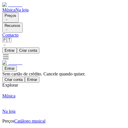
Música
Na loja
Preços
Recursos
Contacto
🇵🇹
Entrar
Criar conta
Entrar
Sem cartão de crédito. Cancele quando quiser.
Criar conta
Entrar
Explorar
Música
Na loja
Preços
Catálogo musical