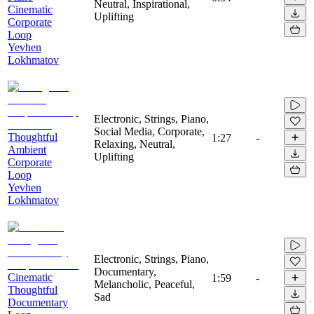
Neutral, Inspirational,
Cinematic
Uplifting
Corporate
Loop
Yevhen
Lokhmatov
Electronic, Strings, Piano,
Social Media, Corporate,
Thoughtful
1:27
-
Relaxing, Neutral,
Ambient
Uplifting
Corporate
Loop
Yevhen
Lokhmatov
Electronic, Strings, Piano,
Documentary,
Cinematic
1:59
-
Melancholic, Peaceful,
Thoughtful
Sad
Documentary