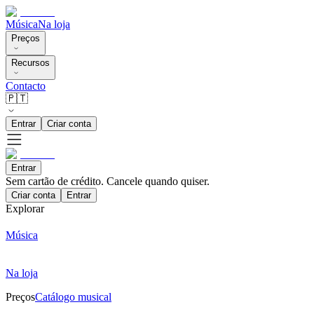
Música
Na loja
Preços
Recursos
Contacto
🇵🇹
Entrar
Criar conta
Entrar
Sem cartão de crédito. Cancele quando quiser.
Criar conta
Entrar
Explorar
Música
Na loja
Preços
Catálogo musical