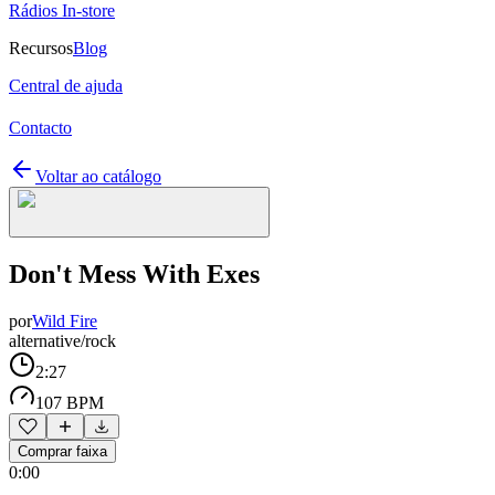
Rádios In-store
Recursos
Blog
Central de ajuda
Contacto
Voltar ao catálogo
Don't Mess With Exes
por
Wild Fire
alternative/rock
2:27
107 BPM
Comprar faixa
0:00