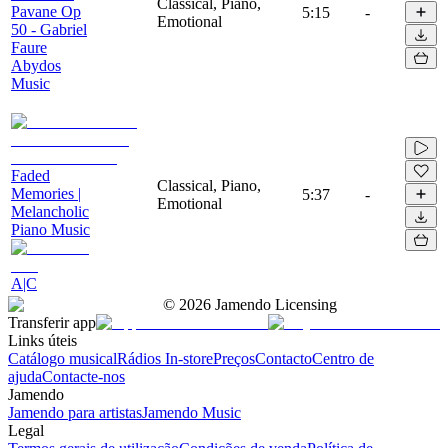
Classical, Piano,
Pavane Op
5:15
-
Emotional
50 - Gabriel
Faure
Abydos
Music
Faded
Classical, Piano,
Memories |
5:37
-
Emotional
Melancholic
Piano Music
A|C
©
2026
Jamendo Licensing
Transferir app
Links úteis
Catálogo musical
Rádios In-store
Preços
Contacto
Centro de
ajuda
Contacte-nos
Jamendo
Jamendo para artistas
Jamendo Music
Legal