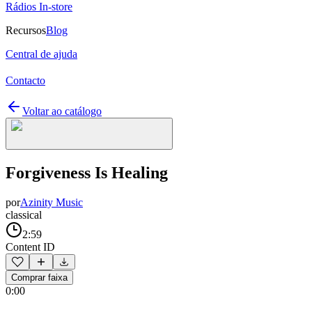
Rádios In-store
Recursos
Blog
Central de ajuda
Contacto
Voltar ao catálogo
Forgiveness Is Healing
por
Azinity Music
classical
2:59
Content ID
Comprar faixa
0:00