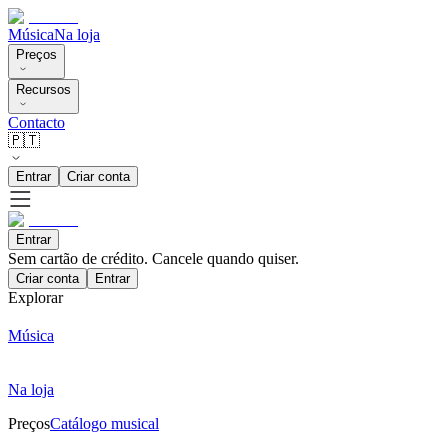
Música
Na loja
Preços
Recursos
Contacto
🇵🇹
Entrar
Criar conta
Entrar
Sem cartão de crédito. Cancele quando quiser.
Criar conta
Entrar
Explorar
Música
Na loja
Preços
Catálogo musical