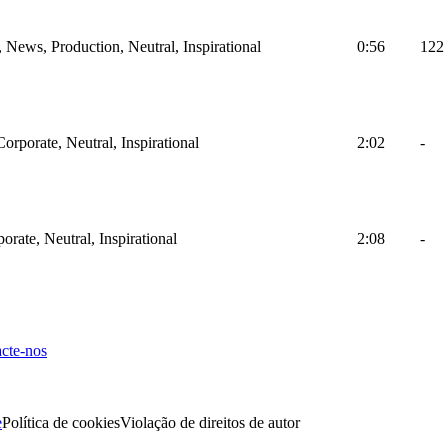
, News, Production, Neutral, Inspirational
0:56
122
Corporate, Neutral, Inspirational
2:02
-
orate, Neutral, Inspirational
2:08
-
cte-nos
e
Política de cookies
Violação de direitos de autor