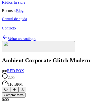
Rádios In-store
Recursos
Blog
Central de ajuda
Contacto
Voltar ao catálogo
Ambient Corporate Glitch Modern
por
RED FOX
2:06
110 BPM
Comprar faixa
0:00