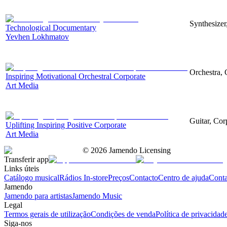
Synthesizer
Technological Documentary
Yevhen Lokhmatov
Orchestra, 
Inspiring Motivational Orchestral Corporate
Art Media
Guitar, Corp
Uplifting Inspiring Positive Corporate
Art Media
©
2026
Jamendo Licensing
Transferir app
Links úteis
Catálogo musical
Rádios In-store
Preços
Contacto
Centro de ajuda
Conta
Jamendo
Jamendo para artistas
Jamendo Music
Legal
Termos gerais de utilização
Condições de venda
Política de privacidad
Siga-nos