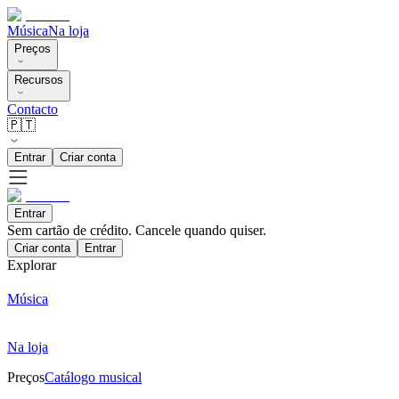
Música
Na loja
Preços
Recursos
Contacto
🇵🇹
Entrar
Criar conta
Entrar
Sem cartão de crédito. Cancele quando quiser.
Criar conta
Entrar
Explorar
Música
Na loja
Preços
Catálogo musical