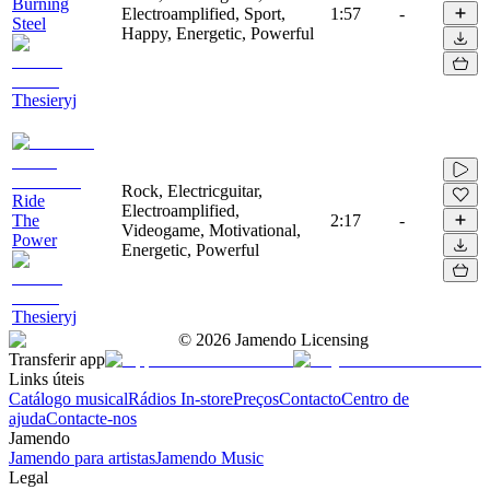
Burning
Electroamplified, Sport,
1:57
-
Steel
Happy, Energetic, Powerful
Thesieryj
Rock, Electricguitar,
Ride
Electroamplified,
The
2:17
-
Videogame, Motivational,
Power
Energetic, Powerful
Thesieryj
©
2026
Jamendo Licensing
Transferir app
Links úteis
Catálogo musical
Rádios In-store
Preços
Contacto
Centro de
ajuda
Contacte-nos
Jamendo
Jamendo para artistas
Jamendo Music
Legal