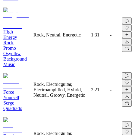
High
Rock, Neutral, Energetic
1:31
-
Energy
Rock
Promo
Osynthw
Background
Music
Rock, Electricguitar,
Electroamplified, Hybrid,
2:21
-
Force
Neutral, Groovy, Energetic
Yourself
Serge
Quadrado
Rock, Electricguitar,