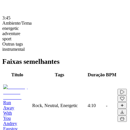
3:45
Ambiente/Tema
energetic
adventure
sport
Outras tags
instrumental
Faixas semelhantes
Título
Tags
Duração
BPM
Run
Rock, Neutral, Energetic
4:10
-
Away
With
You
Andrey
Faustov