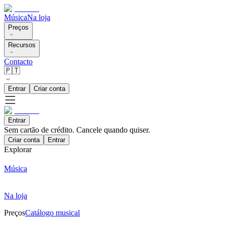
Música
Na loja
Preços
Recursos
Contacto
🇵🇹
Entrar
Criar conta
Entrar
Sem cartão de crédito. Cancele quando quiser.
Criar conta
Entrar
Explorar
Música
Na loja
Preços
Catálogo musical