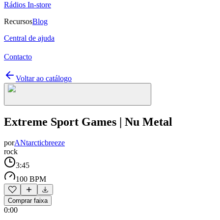
Rádios In-store
Recursos
Blog
Central de ajuda
Contacto
Voltar ao catálogo
Extreme Sport Games | Nu Metal
por
ANtarcticbreeze
rock
3:45
100 BPM
Comprar faixa
0:00