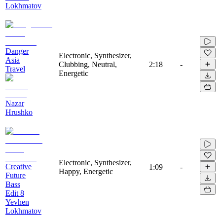
Lokhmatov
Danger
Electronic, Synthesizer,
Asia
Clubbing, Neutral,
2:18
-
Travel
Energetic
Nazar
Hrushko
Electronic, Synthesizer,
Creative
1:09
-
Happy, Energetic
Future
Bass
Edit 8
Yevhen
Lokhmatov