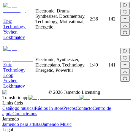
Electronic, Drums,
Synthesizer, Documentary,
2:36
142
Epic
Technology, Motivational,
Technology
Energetic
Yevhen
Lokhmatov
Electronic, Synthesizer,
Epic
Electricpiano, Technology,
1:49
141
Technology
Energetic, Powerful
Loop
Yevhen
Lokhmatov
©
2026
Jamendo Licensing
Transferir app
Links úteis
Catálogo musical
Rádios In-store
Preços
Contacto
Centro de
ajuda
Contacte-nos
Jamendo
Jamendo para artistas
Jamendo Music
Legal