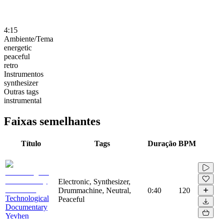
4:15
Ambiente/Tema
energetic
peaceful
retro
Instrumentos
synthesizer
Outras tags
instrumental
Faixas semelhantes
Título
Tags
Duração
BPM
Electronic, Synthesizer,
Drummachine, Neutral,
0:40
120
Technological
Peaceful
Documentary
Yevhen