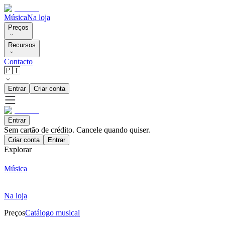
Música
Na loja
Preços
Recursos
Contacto
🇵🇹
Entrar
Criar conta
Entrar
Sem cartão de crédito. Cancele quando quiser.
Criar conta
Entrar
Explorar
Música
Na loja
Preços
Catálogo musical