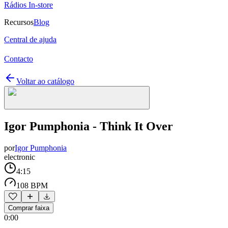
Rádios In-store
Recursos
Blog
Central de ajuda
Contacto
Voltar ao catálogo
Igor Pumphonia - Think It Over
por
Igor Pumphonia
electronic
4:15
108 BPM
Comprar faixa
0:00