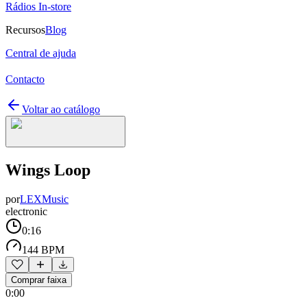
Rádios In-store
Recursos
Blog
Central de ajuda
Contacto
Voltar ao catálogo
Wings Loop
por
LEXMusic
electronic
0:16
144 BPM
Comprar faixa
0:00