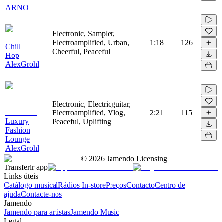
ARNO
Electronic, Sampler,
Electroamplified, Urban,
1:18
126
Chill
Cheerful, Peaceful
Hop
AlexGrohl
Electronic, Electricguitar,
Electroamplified, Vlog,
2:21
115
Luxury
Peaceful, Uplifting
Fashion
Lounge
AlexGrohl
©
2026
Jamendo Licensing
Transferir app
Links úteis
Catálogo musical
Rádios In-store
Preços
Contacto
Centro de
ajuda
Contacte-nos
Jamendo
Jamendo para artistas
Jamendo Music
Legal