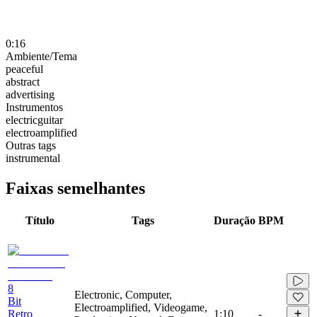
0:16
Ambiente/Tema
peaceful
abstract
advertising
Instrumentos
electricguitar
electroamplified
Outras tags
instrumental
Faixas semelhantes
Título
Tags
Duração
BPM
8
Electronic, Computer,
Bit
Electroamplified, Videogame,
Retro
1:10
-