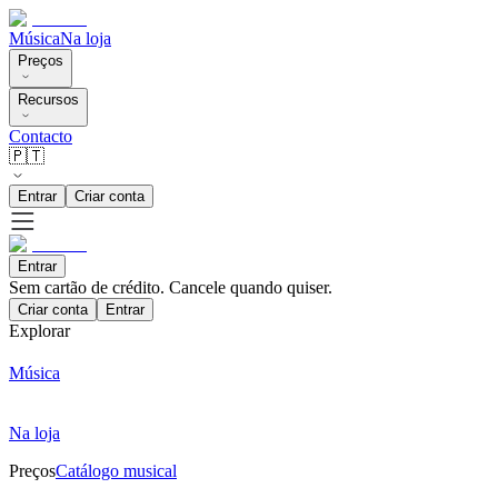
Música
Na loja
Preços
Recursos
Contacto
🇵🇹
Entrar
Criar conta
Entrar
Sem cartão de crédito. Cancele quando quiser.
Criar conta
Entrar
Explorar
Música
Na loja
Preços
Catálogo musical