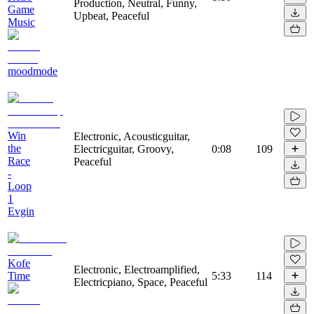
Production, Neutral, Funny,
Game
Upbeat, Peaceful
Music
moodmode
Win
Electronic, Acousticguitar,
the
Electricguitar, Groovy,
0:08
109
Race
Peaceful
-
Loop
1
Evgin
Kofe
Electronic, Electroamplified,
Time
5:33
114
Electricpiano, Space, Peaceful