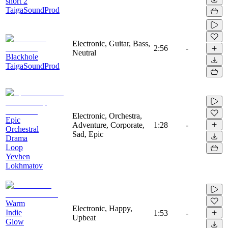
short 2
TaigaSoundProd
Electronic, Guitar, Bass,
2:56
-
Neutral
Blackhole
TaigaSoundProd
Electronic, Orchestra,
Epic
Adventure, Corporate,
1:28
-
Orchestral
Sad, Epic
Drama
Loop
Yevhen
Lokhmatov
Warm
Electronic, Happy,
Indie
1:53
-
Upbeat
Glow