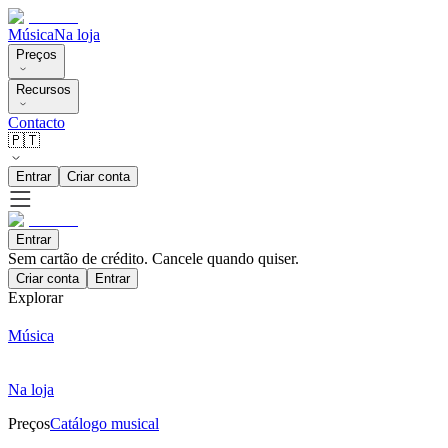
Música
Na loja
Preços
Recursos
Contacto
🇵🇹
Entrar
Criar conta
Entrar
Sem cartão de crédito. Cancele quando quiser.
Criar conta
Entrar
Explorar
Música
Na loja
Preços
Catálogo musical