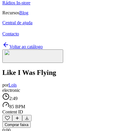
Rádios In-store
Recursos
Blog
Central de ajuda
Contacto
Voltar ao catálogo
Like I Was Flying
por
Loïs
electronic
2:49
85 BPM
Content ID
Comprar faixa
0:00