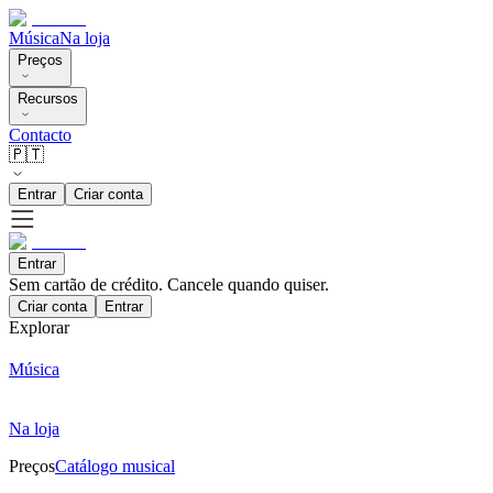
Música
Na loja
Preços
Recursos
Contacto
🇵🇹
Entrar
Criar conta
Entrar
Sem cartão de crédito. Cancele quando quiser.
Criar conta
Entrar
Explorar
Música
Na loja
Preços
Catálogo musical