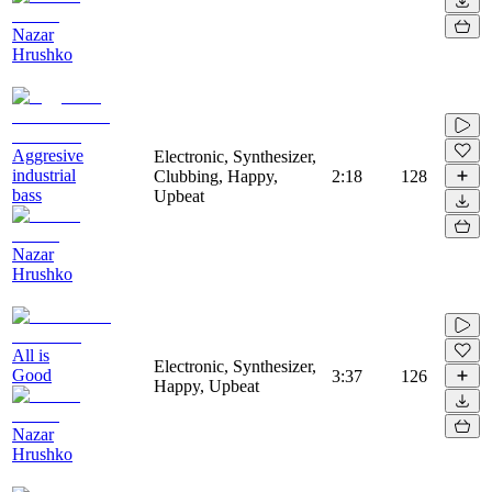
Nazar
Hrushko
Aggresive
Electronic, Synthesizer,
industrial
Clubbing, Happy,
2:18
128
bass
Upbeat
Nazar
Hrushko
All is
Electronic, Synthesizer,
Good
3:37
126
Happy, Upbeat
Nazar
Hrushko