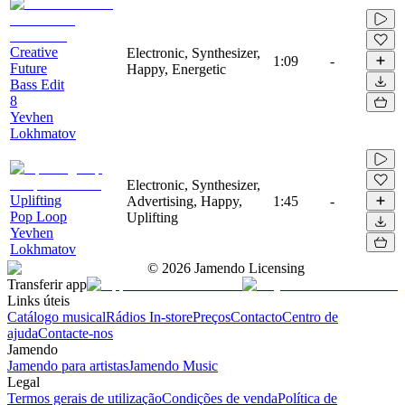
Creative
Electronic, Synthesizer,
1:09
-
Future
Happy, Energetic
Bass Edit
8
Yevhen
Lokhmatov
Electronic, Synthesizer,
Uplifting
Advertising, Happy,
1:45
-
Pop Loop
Uplifting
Yevhen
Lokhmatov
©
2026
Jamendo Licensing
Transferir app
Links úteis
Catálogo musical
Rádios In-store
Preços
Contacto
Centro de
ajuda
Contacte-nos
Jamendo
Jamendo para artistas
Jamendo Music
Legal
Termos gerais de utilização
Condições de venda
Política de