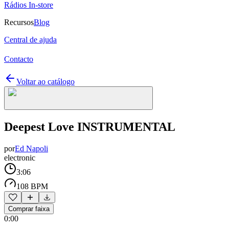
Rádios In-store
Recursos
Blog
Central de ajuda
Contacto
Voltar ao catálogo
Deepest Love INSTRUMENTAL
por
Ed Napoli
electronic
3:06
108 BPM
Comprar faixa
0:00