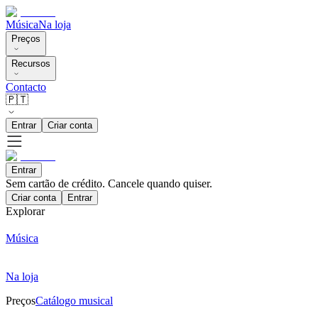
Música
Na loja
Preços
Recursos
Contacto
🇵🇹
Entrar
Criar conta
Entrar
Sem cartão de crédito. Cancele quando quiser.
Criar conta
Entrar
Explorar
Música
Na loja
Preços
Catálogo musical