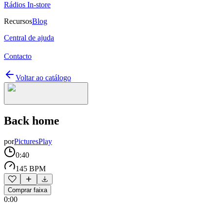
Rádios In-store
Recursos
Blog
Central de ajuda
Contacto
Voltar ao catálogo
Back home
por
PicturesPlay
0:40
145 BPM
Comprar faixa
0:00