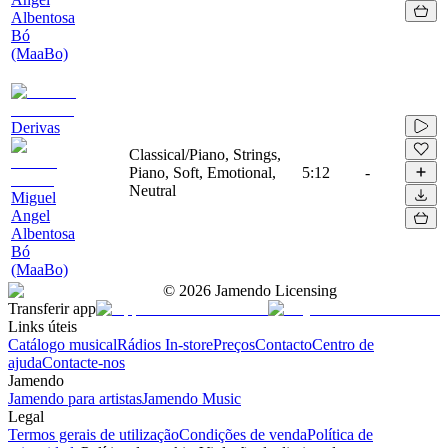
Albentosa
Bó
(MaaBo)
Derivas
Classical/Piano, Strings,
Piano, Soft, Emotional,
5:12
-
Neutral
Miguel
Angel
Albentosa
Bó
(MaaBo)
©
2026
Jamendo Licensing
Transferir app
Links úteis
Catálogo musical
Rádios In-store
Preços
Contacto
Centro de
ajuda
Contacte-nos
Jamendo
Jamendo para artistas
Jamendo Music
Legal
Termos gerais de utilização
Condições de venda
Política de