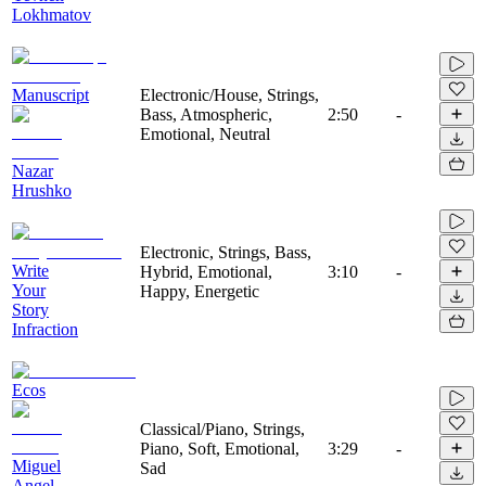
Lokhmatov
Manuscript
Electronic/House, Strings,
Bass, Atmospheric,
2:50
-
Emotional, Neutral
Nazar
Hrushko
Electronic, Strings, Bass,
Write
Hybrid, Emotional,
3:10
-
Your
Happy, Energetic
Story
Infraction
Ecos
Classical/Piano, Strings,
Piano, Soft, Emotional,
3:29
-
Miguel
Sad
Angel