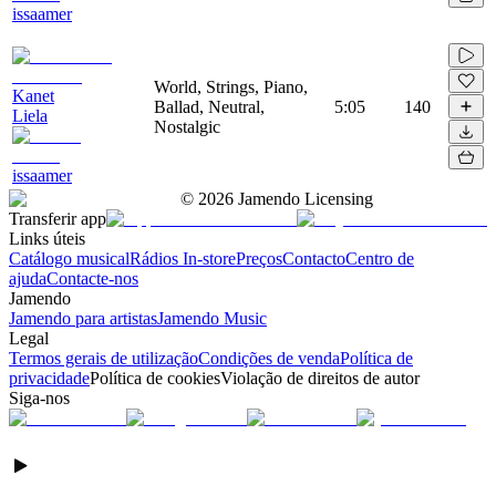
issaamer
World, Strings, Piano,
Kanet
Ballad, Neutral,
5:05
140
Liela
Nostalgic
issaamer
©
2026
Jamendo Licensing
Transferir app
Links úteis
Catálogo musical
Rádios In-store
Preços
Contacto
Centro de
ajuda
Contacte-nos
Jamendo
Jamendo para artistas
Jamendo Music
Legal
Termos gerais de utilização
Condições de venda
Política de
privacidade
Política de cookies
Violação de direitos de autor
Siga-nos