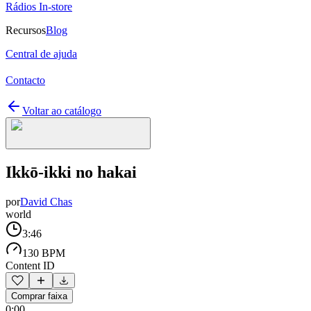
Rádios In-store
Recursos
Blog
Central de ajuda
Contacto
Voltar ao catálogo
Ikkō-ikki no hakai
por
David Chas
world
3:46
130 BPM
Content ID
Comprar faixa
0:00