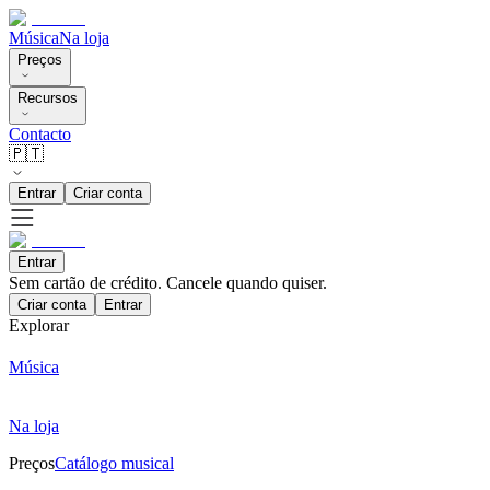
Música
Na loja
Preços
Recursos
Contacto
🇵🇹
Entrar
Criar conta
Entrar
Sem cartão de crédito. Cancele quando quiser.
Criar conta
Entrar
Explorar
Música
Na loja
Preços
Catálogo musical