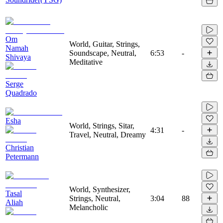
Om
World, Guitar, Strings,
Namah
Soundscape, Neutral,
6:53
-
Shivaya
Meditative
Serge
Quadrado
Esha
World, Strings, Sitar,
4:31
-
Travel, Neutral, Dreamy
Christian
Petermann
World, Synthesizer,
Tasal
Strings, Neutral,
3:04
88
Aliah
Melancholic