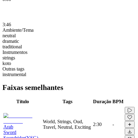
3:46
Ambiente/Tema
neutral
dramatic
traditional
Instrumentos
strings
koto
Outras tags
instrumental
Faixas semelhantes
Título
Tags
Duração
BPM
World, Strings, Oud,
2:30
-
Arab
Travel, Neutral, Exciting
Sword
Soundrider(YSG)