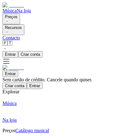
Música
Na loja
Preços
Recursos
Contacto
🇵🇹
Entrar
Criar conta
Entrar
Sem cartão de crédito. Cancele quando quiser.
Criar conta
Entrar
Explorar
Música
Na loja
Preços
Catálogo musical