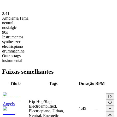
2:41
Ambiente/Tema
neutral
nostalgic
90s
Instrumentos
synthesizer
electricpiano
drummachine
Outras tags
instrumental
Faixas semelhantes
Título
Tags
Duração
BPM
Hip-Hop/Rap,
Angels
Electroamplified,
1:45
-
Electricpiano, Urban,
Neutral, Energetic