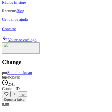
Rádios In-store
Recursos
Blog
Central de ajuda
Contacto
Voltar ao catálogo
Change
por
Soundtrackman
hip-hop/rap
2:41
Content ID
Comprar faixa
0:00