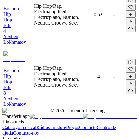
Hip-Hop/Rap,
Fashion
Electroamplified,
Hip
0:52
-
Electricpiano, Fashion,
Hop
Neutral, Groovy, Sexy
Edit
4
Yevhen
Lokhmatov
Hip-Hop/Rap,
Fashion
Electroamplified,
Hip
1:41
-
Electricpiano, Fashion,
Hop
Neutral, Groovy, Sexy
Edit
8
Yevhen
Lokhmatov
©
2026
Jamendo Licensing
Transferir app
Links úteis
Catálogo musical
Rádios In-store
Preços
Contacto
Centro de
ajuda
Contacte-nos
Jamendo