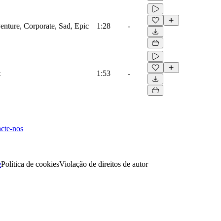
venture, Corporate, Sad, Epic
1:28
-
t
1:53
-
cte-nos
e
Política de cookies
Violação de direitos de autor