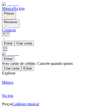
Música
Na loja
Preços
Recursos
Contacto
🇵🇹
Entrar
Criar conta
Entrar
Sem cartão de crédito. Cancele quando quiser.
Criar conta
Entrar
Explorar
Música
Na loja
Preços
Catálogo musical