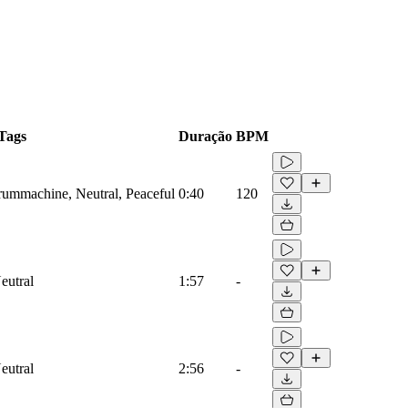
Tags
Duração
BPM
Drummachine, Neutral, Peaceful
0:40
120
eutral
1:57
-
eutral
2:56
-