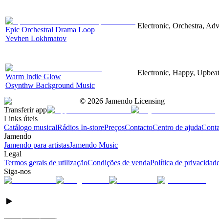
Electronic, Orchestra, Ad
Epic Orchestral Drama Loop
Yevhen Lokhmatov
Electronic, Happy, Upbea
Warm Indie Glow
Osynthw Background Music
©
2026
Jamendo Licensing
Transferir app
Links úteis
Catálogo musical
Rádios In-store
Preços
Contacto
Centro de ajuda
Conta
Jamendo
Jamendo para artistas
Jamendo Music
Legal
Termos gerais de utilização
Condições de venda
Política de privacidad
Siga-nos