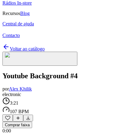
Rádios In-store
Recursos
Blog
Central de ajuda
Contacto
Voltar ao catálogo
Youtube Background #4
por
Alex Khilik
electronic
3:21
107 BPM
Comprar faixa
0:00