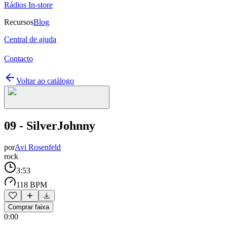
Rádios In-store
Recursos
Blog
Central de ajuda
Contacto
Voltar ao catálogo
09 - SilverJohnny
por
Avi Rosenfeld
rock
3:53
118 BPM
Comprar faixa
0:00