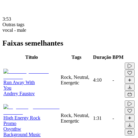
3:53
Outras tags
vocal - male
Faixas semelhantes
Título
Tags
Duração
BPM
Rock, Neutral,
4:10
-
Run Away With
Energetic
You
Andrey Faustov
Rock, Neutral,
High Energy Rock
1:31
-
Energetic
Promo
Osynthw
Background Music