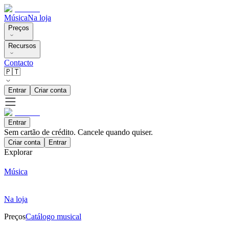
Música
Na loja
Preços
Recursos
Contacto
🇵🇹
Entrar
Criar conta
Entrar
Sem cartão de crédito. Cancele quando quiser.
Criar conta
Entrar
Explorar
Música
Na loja
Preços
Catálogo musical