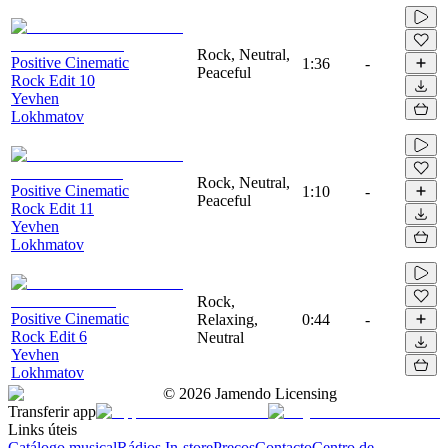
Rock, Neutral,
Positive Cinematic
1:36
-
Peaceful
Rock Edit 10
Yevhen
Lokhmatov
Rock, Neutral,
Positive Cinematic
1:10
-
Peaceful
Rock Edit 11
Yevhen
Lokhmatov
Rock,
Positive Cinematic
Relaxing,
0:44
-
Rock Edit 6
Neutral
Yevhen
Lokhmatov
©
2026
Jamendo Licensing
Transferir app
Links úteis
Catálogo musical
Rádios In-store
Preços
Contacto
Centro de