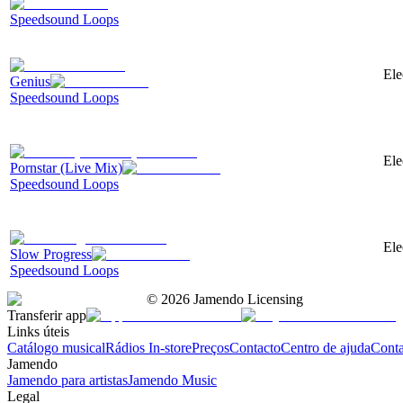
Speedsound Loops
Ele
Genius
Speedsound Loops
Ele
Pornstar (Live Mix)
Speedsound Loops
Ele
Slow Progress
Speedsound Loops
©
2026
Jamendo Licensing
Transferir app
Links úteis
Catálogo musical
Rádios In-store
Preços
Contacto
Centro de ajuda
Conta
Jamendo
Jamendo para artistas
Jamendo Music
Legal