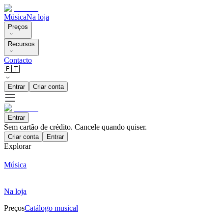
Música
Na loja
Preços
Recursos
Contacto
🇵🇹
Entrar
Criar conta
Entrar
Sem cartão de crédito. Cancele quando quiser.
Criar conta
Entrar
Explorar
Música
Na loja
Preços
Catálogo musical