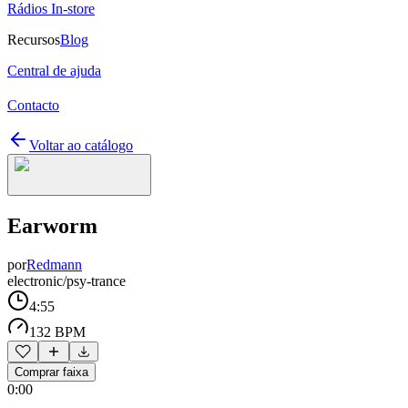
Rádios In-store
Recursos
Blog
Central de ajuda
Contacto
Voltar ao catálogo
Earworm
por
Redmann
electronic/psy-trance
4:55
132 BPM
Comprar faixa
0:00