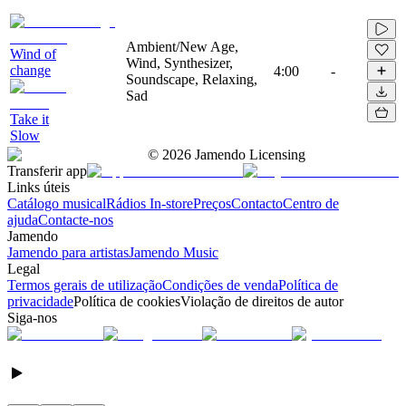
Ambient/New Age,
Wind of
Wind, Synthesizer,
change
4:00
-
Soundscape, Relaxing,
Sad
Take it
Slow
©
2026
Jamendo Licensing
Transferir app
Links úteis
Catálogo musical
Rádios In-store
Preços
Contacto
Centro de
ajuda
Contacte-nos
Jamendo
Jamendo para artistas
Jamendo Music
Legal
Termos gerais de utilização
Condições de venda
Política de
privacidade
Política de cookies
Violação de direitos de autor
Siga-nos