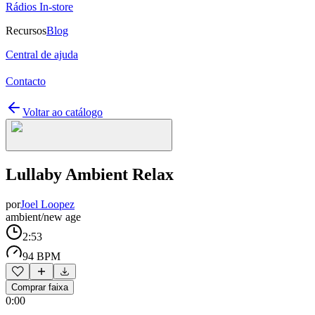
Rádios In-store
Recursos
Blog
Central de ajuda
Contacto
Voltar ao catálogo
Lullaby Ambient Relax
por
Joel Loopez
ambient/new age
2:53
94 BPM
Comprar faixa
0:00