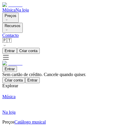
Música
Na loja
Preços
Recursos
Contacto
🇵🇹
Entrar
Criar conta
Entrar
Sem cartão de crédito. Cancele quando quiser.
Criar conta
Entrar
Explorar
Música
Na loja
Preços
Catálogo musical