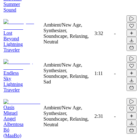
Summer
Sound
Ambient/New Age,
Synthesizer,
Lost
3:32
-
Soundscape, Relaxing,
Beyond
Neutral
Lightning
Traveler
Ambient/New Age,
Synthesizer,
Endless
1:11
-
Soundscape, Relaxing,
Sky
Sad
Lightning
Traveler
Oasis
Ambient/New Age,
Miguel
Synthesizer,
2:31
-
Angel
Soundscape, Relaxing,
Albentosa
Neutral
Bó
(MaaBo)