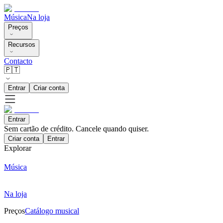
Música
Na loja
Preços
Recursos
Contacto
🇵🇹
Entrar
Criar conta
Entrar
Sem cartão de crédito. Cancele quando quiser.
Criar conta
Entrar
Explorar
Música
Na loja
Preços
Catálogo musical