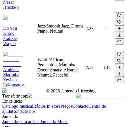
Nazar
Hrushko
Jazz/Smooth Jazz, Drums,
Do You
2:33
-
Piano, Neutral
Know
Frankie
Wayne
World/African,
Percussion, Marimba,
2:13
131
Ambient
Documentary, Abstract,
Marimba
Neutral, Peaceful
Yevhen
Lokhmatov
©
2026
Jamendo Licensing
Transferir app
Links úteis
Catálogo musical
Rádios In-store
Preços
Contacto
Centro de
ajuda
Contacte-nos
Jamendo
Jamendo para artistas
Jamendo Music
Legal