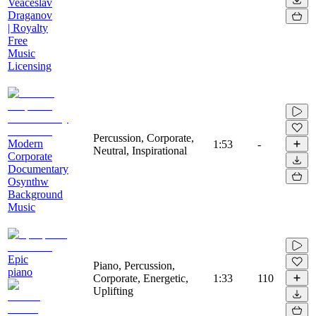
Veaceslav
Draganov
| Royalty
Free
Music
Licensing
Percussion, Corporate,
Modern
1:53
-
Neutral, Inspirational
Corporate
Documentary
Osynthw
Background
Music
Epic
Piano, Percussion,
piano
Corporate, Energetic,
1:33
110
Uplifting