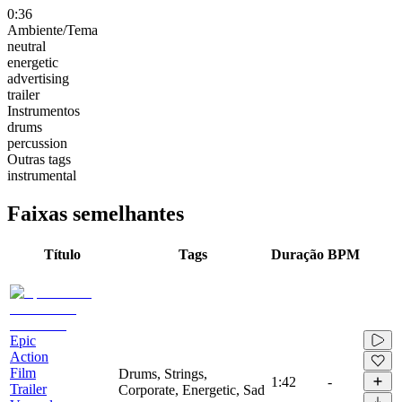
0:36
Ambiente/Tema
neutral
energetic
advertising
trailer
Instrumentos
drums
percussion
Outras tags
instrumental
Faixas semelhantes
Título
Tags
Duração
BPM
Epic
Action
Film
Drums, Strings,
1:42
-
Trailer
Corporate, Energetic, Sad