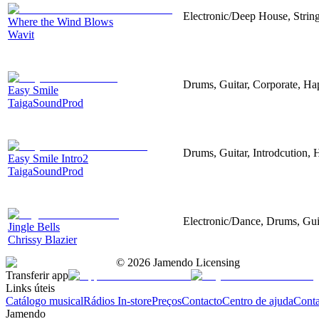
Electronic/Deep House, String
Where the Wind Blows
Wavit
Drums, Guitar, Corporate, H
Easy Smile
TaigaSoundProd
Drums, Guitar, Introdcution,
Easy Smile Intro2
TaigaSoundProd
Electronic/Dance, Drums, Gui
Jingle Bells
Chrissy Blazier
©
2026
Jamendo Licensing
Transferir app
Links úteis
Catálogo musical
Rádios In-store
Preços
Contacto
Centro de ajuda
Conta
Jamendo