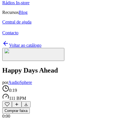
Rádios In-store
Recursos
Blog
Central de ajuda
Contacto
Voltar ao catálogo
Happy Days Ahead
por
AudioSphere
0:19
111 BPM
Comprar faixa
0:00