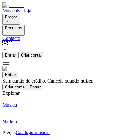
Música
Na loja
Preços
Recursos
Contacto
🇵🇹
Entrar
Criar conta
Entrar
Sem cartão de crédito. Cancele quando quiser.
Criar conta
Entrar
Explorar
Música
Na loja
Preços
Catálogo musical