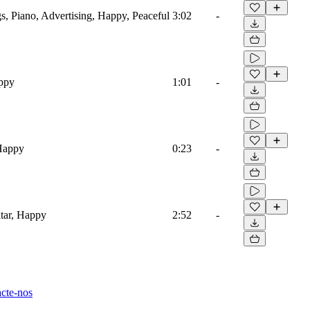
s, Piano, Advertising, Happy, Peaceful
3:02
-
appy
1:01
-
 Happy
0:23
-
tar, Happy
2:52
-
cte-nos