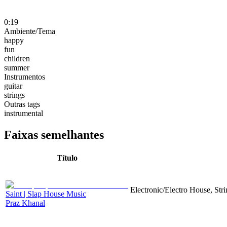
0:19
Ambiente/Tema
happy
fun
children
summer
Instrumentos
guitar
strings
Outras tags
instrumental
Faixas semelhantes
Título
Electronic/Electro House, Str
Saint | Slap House Music
Praz Khanal