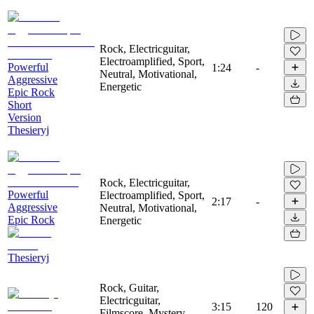
Rock, Electricguitar,
Electroamplified, Sport,
Powerful
1:24
-
Neutral, Motivational,
Aggressive
Energetic
Epic Rock
Short
Version
Thesieryj
Rock, Electricguitar,
Powerful
Electroamplified, Sport,
2:17
-
Aggressive
Neutral, Motivational,
Epic Rock
Energetic
Thesieryj
Rock, Guitar,
Electricguitar,
3:15
120
Filmscore, Mystery,