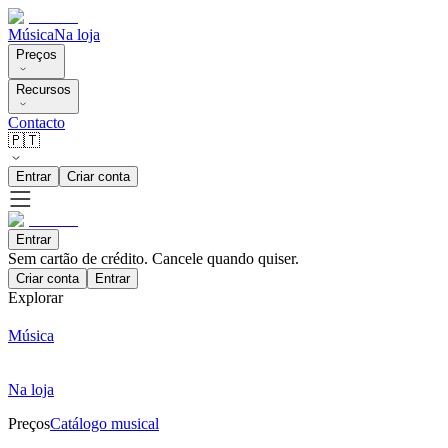
Música
Na loja
Preços
Recursos
Contacto
🇵🇹
Entrar
Criar conta
Entrar
Sem cartão de crédito. Cancele quando quiser.
Criar conta
Entrar
Explorar
Música
Na loja
Preços
Catálogo musical