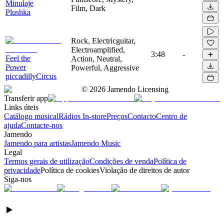
Minułaje
Film, Dark
Plushka
Rock, Electricguitar,
Electroamplified,
3:48
-
Feel the
Action, Neutral,
Power
Powerful, Aggressive
piccadillyCircus
©
2026
Jamendo Licensing
Transferir app
Links úteis
Catálogo musical
Rádios In-store
Preços
Contacto
Centro de
ajuda
Contacte-nos
Jamendo
Jamendo para artistas
Jamendo Music
Legal
Termos gerais de utilização
Condições de venda
Política de
privacidade
Política de cookies
Violação de direitos de autor
Siga-nos