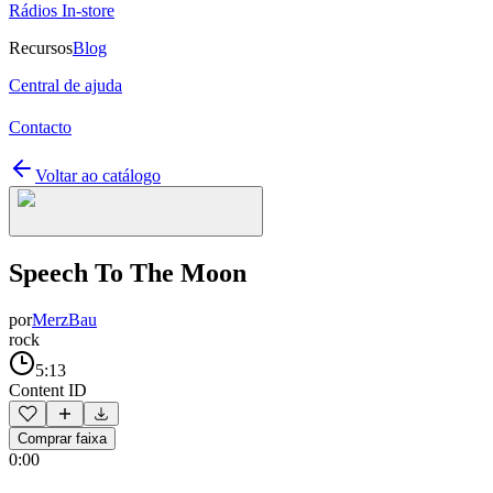
Rádios In-store
Recursos
Blog
Central de ajuda
Contacto
Voltar ao catálogo
Speech To The Moon
por
MerzBau
rock
5:13
Content ID
Comprar faixa
0:00