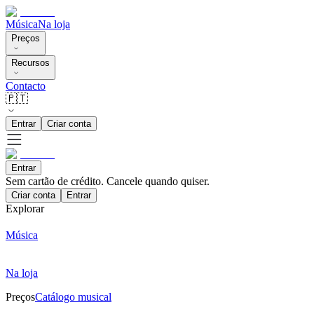
Música
Na loja
Preços
Recursos
Contacto
🇵🇹
Entrar
Criar conta
Entrar
Sem cartão de crédito. Cancele quando quiser.
Criar conta
Entrar
Explorar
Música
Na loja
Preços
Catálogo musical