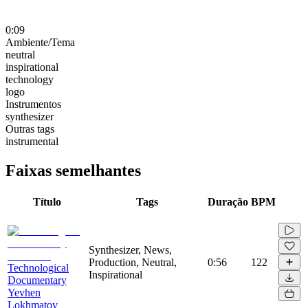
0:09
Ambiente/Tema
neutral
inspirational
technology
logo
Instrumentos
synthesizer
Outras tags
instrumental
Faixas semelhantes
Título
Tags
Duração
BPM
Synthesizer, News,
Production, Neutral,
0:56
122
Technological
Inspirational
Documentary
Yevhen
Lokhmatov