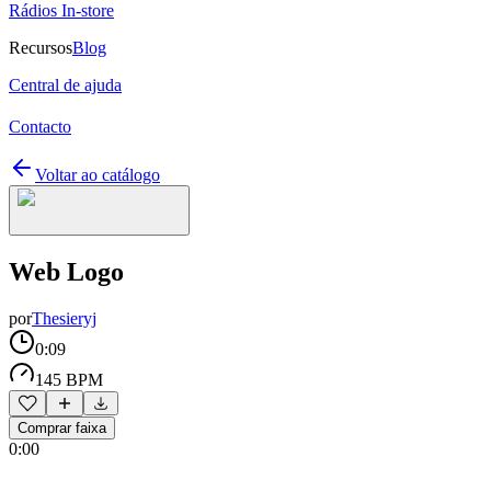
Rádios In-store
Recursos
Blog
Central de ajuda
Contacto
Voltar ao catálogo
Web Logo
por
Thesieryj
0:09
145 BPM
Comprar faixa
0:00