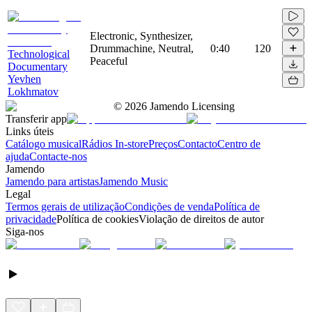
Electronic, Synthesizer,
Drummachine, Neutral,
0:40
120
Technological
Peaceful
Documentary
Yevhen
Lokhmatov
©
2026
Jamendo Licensing
Transferir app
Links úteis
Catálogo musical
Rádios In-store
Preços
Contacto
Centro de
ajuda
Contacte-nos
Jamendo
Jamendo para artistas
Jamendo Music
Legal
Termos gerais de utilização
Condições de venda
Política de
privacidade
Política de cookies
Violação de direitos de autor
Siga-nos