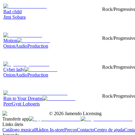
Rock/Progressive,
Bad child
Jimi Sobara
Rock/Progressive
Motion
OnionAudioProduction
Rock/Progressive
Cyber lady
OnionAudioProduction
Rock/Progressive
Run to Your Dreams
PeerGynt Lobogris
©
2026
Jamendo Licensing
Transferir app
Links úteis
Catálogo musical
Rádios In-store
Preços
Contacto
Centro de ajuda
Conta