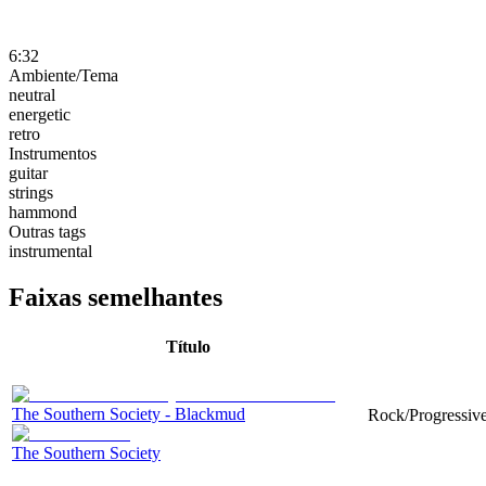
6:32
Ambiente/Tema
neutral
energetic
retro
Instrumentos
guitar
strings
hammond
Outras tags
instrumental
Faixas semelhantes
Título
The Southern Society - Blackmud
Rock/Progressive,
The Southern Society