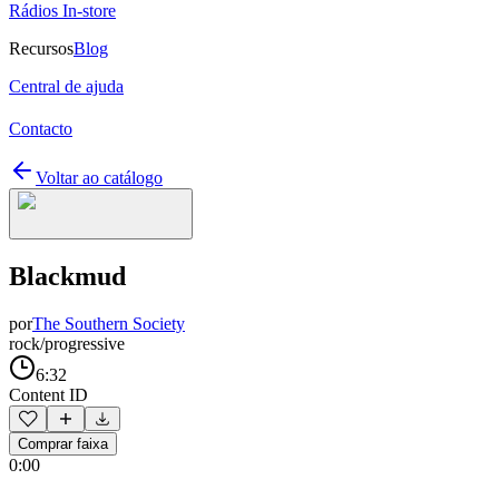
Rádios In-store
Recursos
Blog
Central de ajuda
Contacto
Voltar ao catálogo
Blackmud
por
The Southern Society
rock/progressive
6:32
Content ID
Comprar faixa
0:00