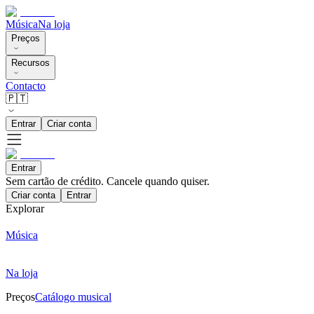
Música
Na loja
Preços
Recursos
Contacto
🇵🇹
Entrar
Criar conta
Entrar
Sem cartão de crédito. Cancele quando quiser.
Criar conta
Entrar
Explorar
Música
Na loja
Preços
Catálogo musical