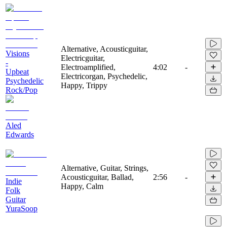
Alternative, Acousticguitar,
Visions
Electricguitar,
-
Electroamplified,
4:02
-
Upbeat
Electricorgan, Psychedelic,
Psychedelic
Happy, Trippy
Rock/Pop
Aled
Edwards
Alternative, Guitar, Strings,
Acousticguitar, Ballad,
2:56
-
Indie
Happy, Calm
Folk
Guitar
YuraSoop