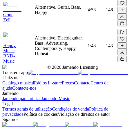
Alternative, Guitar, Bass,
4:53
146
Happy
Gone
Zell
Alternative, Electricguitar,
Bass, Advertising,
Happy
1:48
143
Contemporary, Happy,
Music
Upbeat
RND-
Music
©
2026
Jamendo Licensing
Transferir app
Links úteis
Catálogo musical
Rádios In-store
Preços
Contacto
Centro de
ajuda
Contacte-nos
Jamendo
Jamendo para artistas
Jamendo Music
Legal
Termos gerais de utilização
Condições de venda
Política de
privacidade
Política de cookies
Violação de direitos de autor
Siga-nos