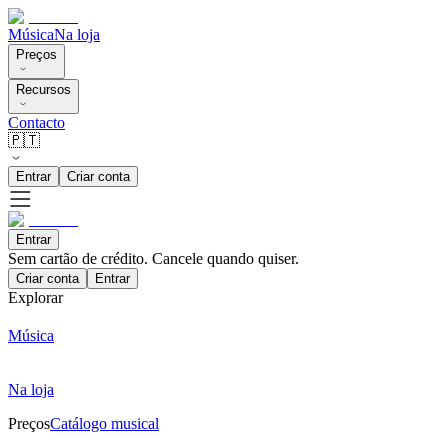
Música
Na loja
Preços
Recursos
Contacto
🇵🇹
Entrar
Criar conta
Entrar
Sem cartão de crédito. Cancele quando quiser.
Criar conta
Entrar
Explorar
Música
Na loja
Preços
Catálogo musical