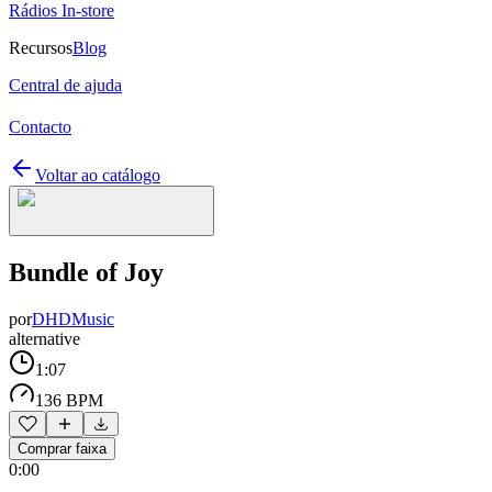
Rádios In-store
Recursos
Blog
Central de ajuda
Contacto
Voltar ao catálogo
Bundle of Joy
por
DHDMusic
alternative
1:07
136 BPM
Comprar faixa
0:00