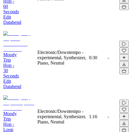
Hop -
60
Seconds
Edit
Databend
Electronic/Downtempo -
Moody
experimental, Synthesizer,
0:30
-
Trip
Piano, Neutral
Hop -
30
Seconds
Edit
Databend
Electronic/Downtempo -
Moody
experimental, Synthesizer,
1:16
-
Trip
Piano, Neutral
Hop -
Loop