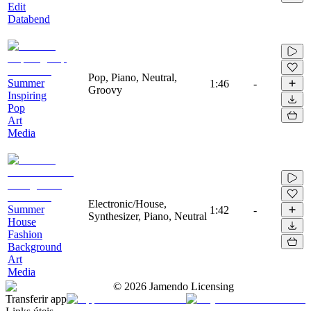
Edit
Databend
Pop, Piano, Neutral,
Summer
1:46
-
Groovy
Inspiring
Pop
Art
Media
Electronic/House,
Summer
1:42
-
Synthesizer, Piano, Neutral
House
Fashion
Background
Art
Media
©
2026
Jamendo Licensing
Transferir app