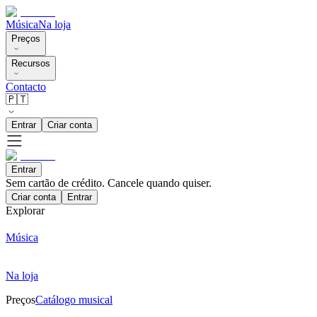
Música
Na loja
Preços
Recursos
Contacto
🇵🇹
Entrar
Criar conta
Entrar
Sem cartão de crédito. Cancele quando quiser.
Criar conta
Entrar
Explorar
Música
Na loja
Preços
Catálogo musical