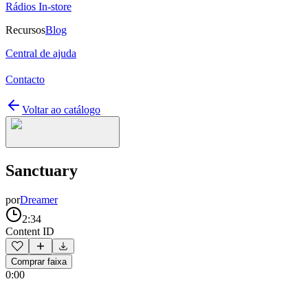
Rádios In-store
Recursos
Blog
Central de ajuda
Contacto
Voltar ao catálogo
Sanctuary
por
Dreamer
2:34
Content ID
Comprar faixa
0:00