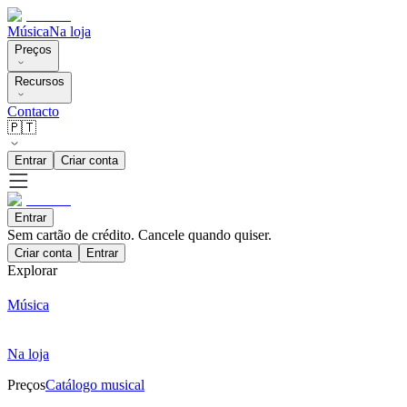
Música
Na loja
Preços
Recursos
Contacto
🇵🇹
Entrar
Criar conta
Entrar
Sem cartão de crédito. Cancele quando quiser.
Criar conta
Entrar
Explorar
Música
Na loja
Preços
Catálogo musical