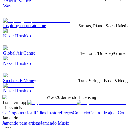
3AM in Venice
Wavit
Inspiring corporate time
Strings, Piano, Social Medi
Nazar Hrushko
Global Air Centre
Electronic/Dubstep/Grime, 
Nazar Hrushko
Smells OF Money
Trap, Strings, Bass, Video
Nazar Hrushko
©
2026
Jamendo Licensing
Transferir app
Links úteis
Catálogo musical
Rádios In-store
Preços
Contacto
Centro de ajuda
Conta
Jamendo
Jamendo para artistas
Jamendo Music