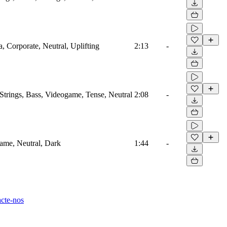
a, Corporate, Neutral, Uplifting
2:13
-
Strings, Bass, Videogame, Tense, Neutral
2:08
-
game, Neutral, Dark
1:44
-
cte-nos