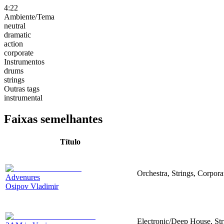
4:22
Ambiente/Tema
neutral
dramatic
action
corporate
Instrumentos
drums
strings
Outras tags
instrumental
Faixas semelhantes
Título
Orchestra, Strings, Corpora
Advenures
Osipov Vladimir
Electronic/Deep House, Str