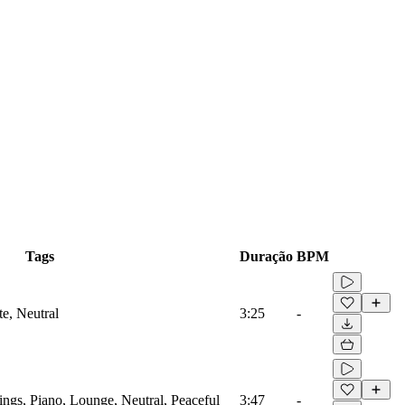
Tags
Duração
BPM
te, Neutral
3:25
-
ings, Piano, Lounge, Neutral, Peaceful
3:47
-