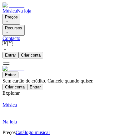
Música
Na loja
Preços
Recursos
Contacto
🇵🇹
Entrar
Criar conta
Entrar
Sem cartão de crédito. Cancele quando quiser.
Criar conta
Entrar
Explorar
Música
Na loja
Preços
Catálogo musical