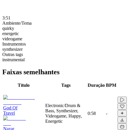
3:51
Ambiente/Tema
quirky
energetic
videogame
Instrumentos
synthesizer
Outras tags
instrumental
Faixas semelhantes
Título
Tags
Duração
BPM
Electronic/Drum &
God Of
Bass, Synthesizer,
Travel
0:58
-
Videogame, Happy,
Energetic
Nazar