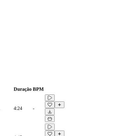
Duração
BPM
d
4:24
-