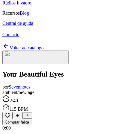
Rádios In-store
Recursos
Blog
Central de ajuda
Contacto
Voltar ao catálogo
Your Beautiful Eyes
por
Sevennotes
ambient/new age
2:40
115 BPM
Comprar faixa
0:00