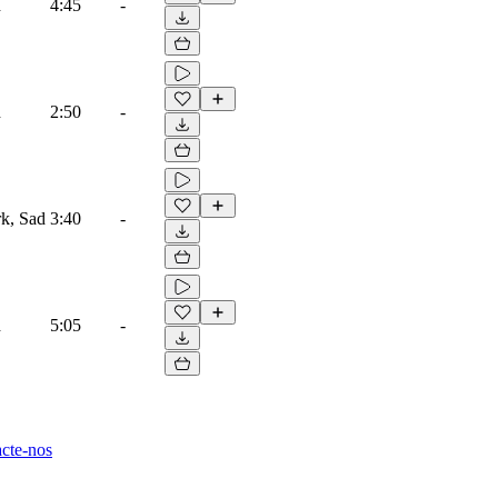
d
4:45
-
d
2:50
-
k, Sad
3:40
-
d
5:05
-
cte-nos