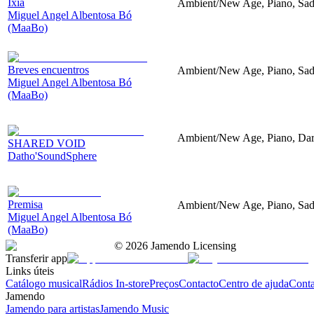
Ixia
Ambient/New Age, Piano, Sa
Miguel Angel Albentosa Bó
(MaaBo)
Breves encuentros
Ambient/New Age, Piano, Sa
Miguel Angel Albentosa Bó
(MaaBo)
Ambient/New Age, Piano, Dar
SHARED VOID
Datho'SoundSphere
Premisa
Ambient/New Age, Piano, Sa
Miguel Angel Albentosa Bó
(MaaBo)
©
2026
Jamendo Licensing
Transferir app
Links úteis
Catálogo musical
Rádios In-store
Preços
Contacto
Centro de ajuda
Conta
Jamendo
Jamendo para artistas
Jamendo Music