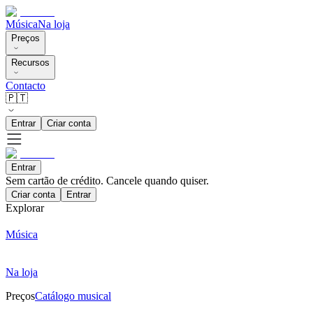
Música
Na loja
Preços
Recursos
Contacto
🇵🇹
Entrar
Criar conta
Entrar
Sem cartão de crédito. Cancele quando quiser.
Criar conta
Entrar
Explorar
Música
Na loja
Preços
Catálogo musical