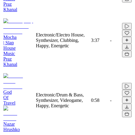
Praz
Khanal
Electronic/Electro House,
Mocha
Synthesizer, Clubbing,
3:37
-
| Slap
Happy, Energetic
House
Music
Praz
Khanal
God
Electronic/Drum & Bass,
Of
Synthesizer, Videogame,
0:58
-
Travel
Happy, Energetic
Nazar
Hrushko