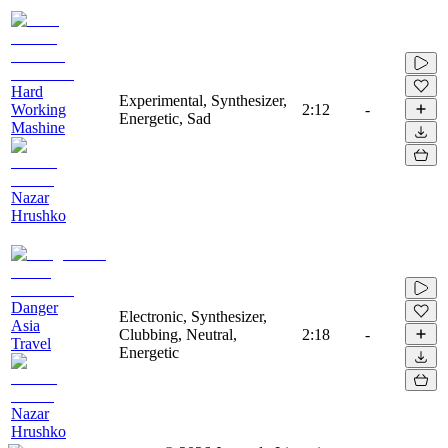
Hard
Experimental, Synthesizer,
Working
2:12
-
Energetic, Sad
Mashine
Nazar
Hrushko
Danger
Electronic, Synthesizer,
Asia
Clubbing, Neutral,
2:18
-
Travel
Energetic
Nazar
Hrushko