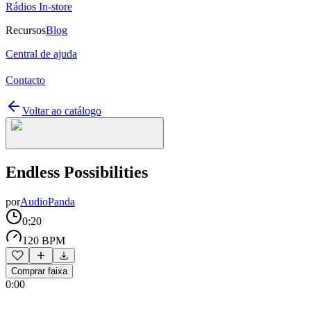
Rádios In-store
Recursos
Blog
Central de ajuda
Contacto
Voltar ao catálogo
Endless Possibilities
por
AudioPanda
0:20
120 BPM
Comprar faixa
0:00