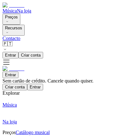
Música
Na loja
Preços
Recursos
Contacto
🇵🇹
Entrar
Criar conta
Entrar
Sem cartão de crédito. Cancele quando quiser.
Criar conta
Entrar
Explorar
Música
Na loja
Preços
Catálogo musical