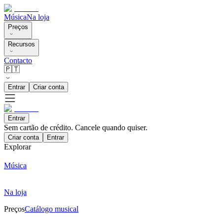
Música
Na loja
Preços
Recursos
Contacto
🇵🇹
Entrar
Criar conta
Entrar
Sem cartão de crédito. Cancele quando quiser.
Criar conta
Entrar
Explorar
Música
Na loja
Preços
Catálogo musical