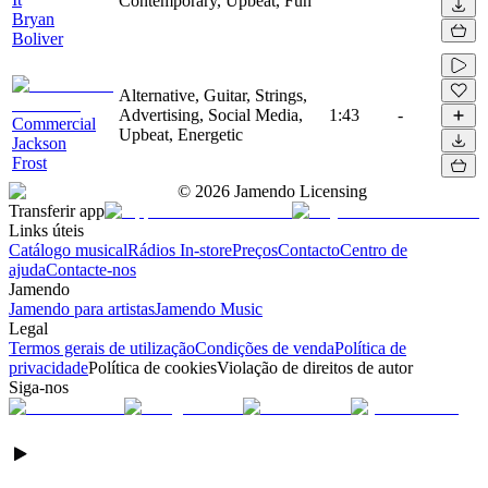
Contemporary, Upbeat, Fun
Bryan
Boliver
Alternative, Guitar, Strings,
Advertising, Social Media,
1:43
-
Commercial
Upbeat, Energetic
Jackson
Frost
©
2026
Jamendo Licensing
Transferir app
Links úteis
Catálogo musical
Rádios In-store
Preços
Contacto
Centro de
ajuda
Contacte-nos
Jamendo
Jamendo para artistas
Jamendo Music
Legal
Termos gerais de utilização
Condições de venda
Política de
privacidade
Política de cookies
Violação de direitos de autor
Siga-nos