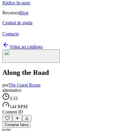
Rádios In-store
Recursos
Blog
Central de ajuda
Contacto
Voltar ao catálogo
Along the Road
por
The Guest Room
alternative
3:33
144 BPM
Content ID
Comprar faixa
0:00