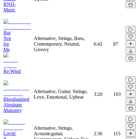
RND-
Music
But
Not
Alternative, Strings, Bass,
for
Contemporary, Neutral,
6:42
87
Me
Groovy
Re:Wind
Alternative, Guitar, Strings,
3:20
103
Love, Emotional, Upbeat
Bloodstained
Abraham
Mahoney
Alternative, Strings,
Lovin'
Acousticguitar,
2:36
115
It