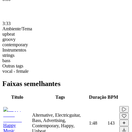
3:33
Ambiente/Tema
upbeat
groovy
contemporary
Instrumentos
strings
bass
Outras tags
vocal - female
Faixas semelhantes
Título
Tags
Duração
BPM
Alternative, Electricguitar,
Bass, Advertising,
1:48
143
Happy
Contemporary, Happy,
Music
Upbeat