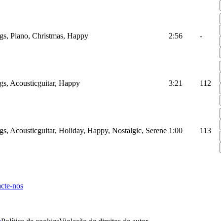
gs, Piano, Christmas, Happy
2:56
-
gs, Acousticguitar, Happy
3:21
112
gs, Acousticguitar, Holiday, Happy, Nostalgic, Serene
1:00
113
cte-nos