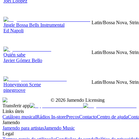
Joel Loopez
Latin/Bossa Nova, Strin
Jingle Bossa Bells Instrumental
Ed Napoli
Latin/Bossa Nova, Strin
Quién sabe
Javier Gómez Bello
Latin/Bossa Nova, Strin
Honeymoon Scene
pinegroove
©
2026
Jamendo Licensing
Transferir app
Links úteis
Catálogo musical
Rádios In-store
Preços
Contacto
Centro de ajuda
Conta
Jamendo
Jamendo para artistas
Jamendo Music
Legal