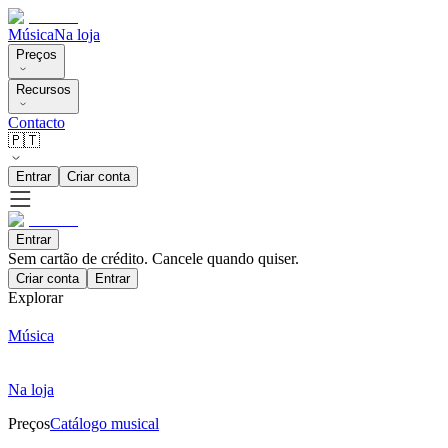
Música
Na loja
Preços
Recursos
Contacto
🇵🇹
Entrar
Criar conta
Entrar
Sem cartão de crédito. Cancele quando quiser.
Criar conta
Entrar
Explorar
Música
Na loja
Preços
Catálogo musical