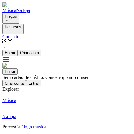
Música
Na loja
Preços
Recursos
Contacto
🇵🇹
Entrar
Criar conta
Entrar
Sem cartão de crédito. Cancele quando quiser.
Criar conta
Entrar
Explorar
Música
Na loja
Preços
Catálogo musical