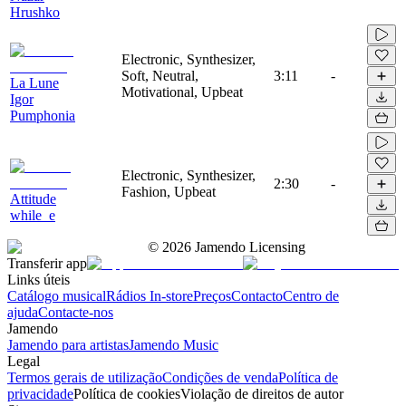
Hrushko
Electronic, Synthesizer,
Soft, Neutral,
3:11
-
La Lune
Motivational, Upbeat
Igor
Pumphonia
Electronic, Synthesizer,
2:30
-
Fashion, Upbeat
Attitude
while_e
©
2026
Jamendo Licensing
Transferir app
Links úteis
Catálogo musical
Rádios In-store
Preços
Contacto
Centro de
ajuda
Contacte-nos
Jamendo
Jamendo para artistas
Jamendo Music
Legal
Termos gerais de utilização
Condições de venda
Política de
privacidade
Política de cookies
Violação de direitos de autor