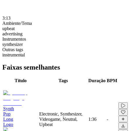
3:13
Ambiente/Tema
upbeat
advertising
Instrumentos
synthesizer
Outras tags
instrumental
Faixas semelhantes
Título
Tags
Duração
BPM
Synth
Pop
Electronic, Synthesizer,
Long
Videogame, Neutral,
1:36
-
Logo
Upbeat