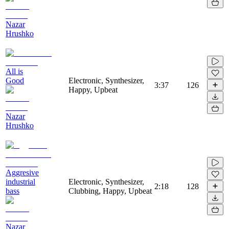
Nazar
Hrushko
All is
Good
Electronic, Synthesizer,
3:37
126
Happy, Upbeat
Nazar
Hrushko
Aggresive
industrial
Electronic, Synthesizer,
2:18
128
bass
Clubbing, Happy, Upbeat
Nazar