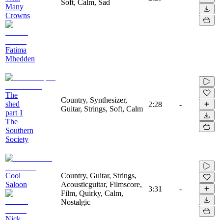
Soft, Calm, Sad
Many
Crowns
Fatima
Mhedden
The
Country, Synthesizer,
shed
2:28
-
Guitar, Strings, Soft, Calm
part 1
The
Southern
Society
Cool
Country, Guitar, Strings,
Saloon
Acousticguitar, Filmscore,
3:31
-
Film, Quirky, Calm,
Nostalgic
Nick