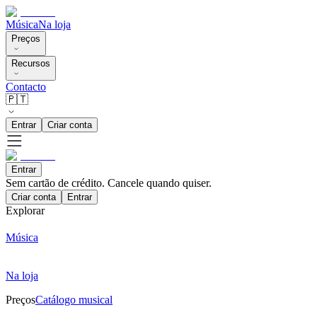
Música
Na loja
Preços
Recursos
Contacto
🇵🇹
Entrar
Criar conta
Entrar
Sem cartão de crédito. Cancele quando quiser.
Criar conta
Entrar
Explorar
Música
Na loja
Preços
Catálogo musical