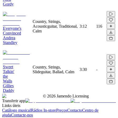
Gordy
Country, Strings,
Acousticguitar, Traditional,
3:12
116
Everyone's
Calm
Convinced
Andrea
Standley
Sweet
Country, Strings,
3:30
-
Talkin'
Slideguitar, Ballad, Calm
the
Walls
Gillies
Daddy
©
2026
Jamendo Licensing
Transferir app
Links úteis
Catálogo musical
Rádios In-store
Preços
Contacto
Centro de
ajuda
Contacte-nos