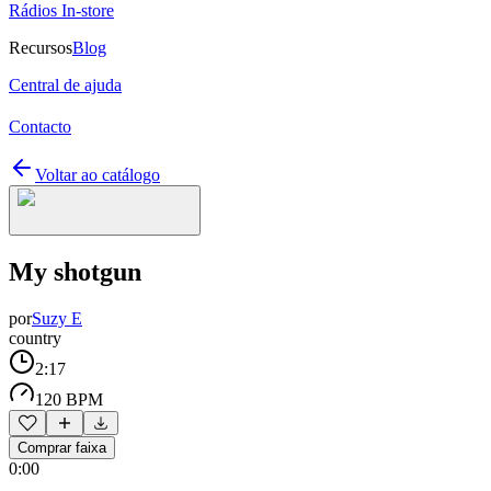
Rádios In-store
Recursos
Blog
Central de ajuda
Contacto
Voltar ao catálogo
My shotgun
por
Suzy E
country
2:17
120 BPM
Comprar faixa
0:00