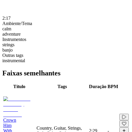
2:17
Ambiente/Tema
calm
adventure
Instrumentos
strings
banjo
Outras tags
instrumental
Faixas semelhantes
Título
Tags
Duração
BPM
Crown
Him
Country, Guitar, Strings,
With
2:29
-