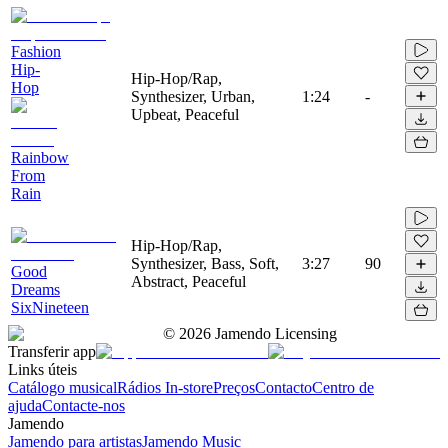
Fashion
Hip-
Hip-Hop/Rap,
Hop
Synthesizer, Urban,
1:24
-
Upbeat, Peaceful
Rainbow
From
Rain
Hip-Hop/Rap,
Synthesizer, Bass, Soft,
3:27
90
Good
Abstract, Peaceful
Dreams
SixNineteen
©
2026
Jamendo Licensing
Transferir app
Links úteis
Catálogo musical
Rádios In-store
Preços
Contacto
Centro de
ajuda
Contacte-nos
Jamendo
Jamendo para artistas
Jamendo Music