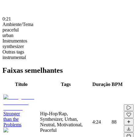
0:21
Ambiente/Tema
peaceful
urban
Instrumentos
synthesizer
Outras tags
instrumental
Faixas semelhantes
Título
Tags
Duração
BPM
Stronger
Hip-Hop/Rap,
than the
Synthesizer, Urban,
4:24
88
Problems
Neutral, Motivational,
Peaceful