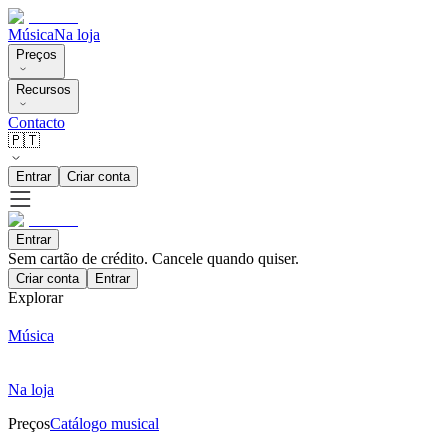
Música
Na loja
Preços
Recursos
Contacto
🇵🇹
Entrar
Criar conta
Entrar
Sem cartão de crédito. Cancele quando quiser.
Criar conta
Entrar
Explorar
Música
Na loja
Preços
Catálogo musical