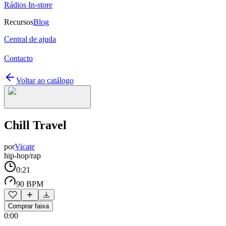
Rádios In-store
Recursos
Blog
Central de ajuda
Contacto
Voltar ao catálogo
Chill Travel
por
Vicate
hip-hop/rap
0:21
90 BPM
Comprar faixa
0:00