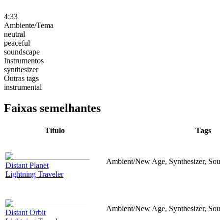
4:33
Ambiente/Tema
neutral
peaceful
soundscape
Instrumentos
synthesizer
Outras tags
instrumental
Faixas semelhantes
Título
Tags
Ambient/New Age, Synthesizer, Sou
Distant Planet
Lightning Traveler
Ambient/New Age, Synthesizer, Sou
Distant Orbit