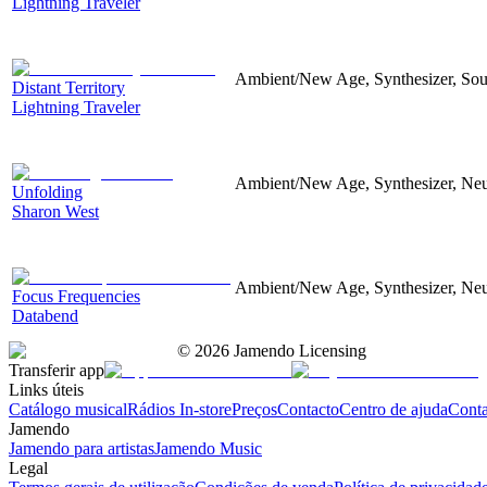
Lightning Traveler
Ambient/New Age, Synthesizer, Soun
Distant Territory
Lightning Traveler
Ambient/New Age, Synthesizer, Neu
Unfolding
Sharon West
Ambient/New Age, Synthesizer, Neu
Focus Frequencies
Databend
©
2026
Jamendo Licensing
Transferir app
Links úteis
Catálogo musical
Rádios In-store
Preços
Contacto
Centro de ajuda
Conta
Jamendo
Jamendo para artistas
Jamendo Music
Legal