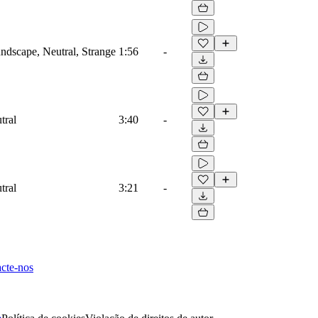
dscape, Neutral, Strange
1:56
-
tral
3:40
-
tral
3:21
-
cte-nos