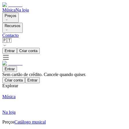
Música
Na loja
Preços
Recursos
Contacto
🇵🇹
Entrar
Criar conta
Entrar
Sem cartão de crédito. Cancele quando quiser.
Criar conta
Entrar
Explorar
Música
Na loja
Preços
Catálogo musical