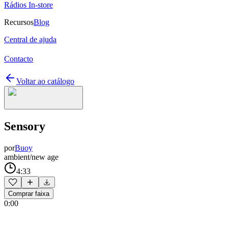
Rádios In-store
Recursos
Blog
Central de ajuda
Contacto
Voltar ao catálogo
Sensory
por
Buoy
ambient/new age
4:33
Comprar faixa
0:00