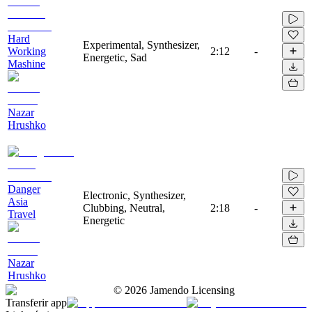
Hard
Experimental, Synthesizer,
Working
2:12
-
Energetic, Sad
Mashine
Nazar
Hrushko
Danger
Electronic, Synthesizer,
Asia
Clubbing, Neutral,
2:18
-
Travel
Energetic
Nazar
Hrushko
©
2026
Jamendo Licensing
Transferir app