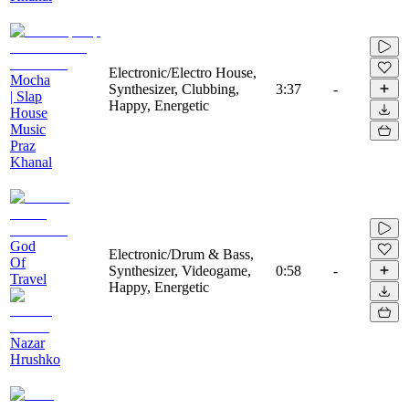
Electronic/Electro House,
Mocha
Synthesizer, Clubbing,
3:37
-
| Slap
Happy, Energetic
House
Music
Praz
Khanal
God
Electronic/Drum & Bass,
Of
Synthesizer, Videogame,
0:58
-
Travel
Happy, Energetic
Nazar
Hrushko