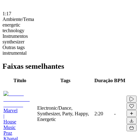
1:17
Ambiente/Tema
energetic
technology
Instrumentos
synthesizer
Outras tags
instrumental
Faixas semelhantes
Título
Tags
Duração
BPM
Electronic/Dance,
Marvel
Synthesizer, Party, Happy,
2:20
-
|
Energetic
House
Music
Praz
Khanal