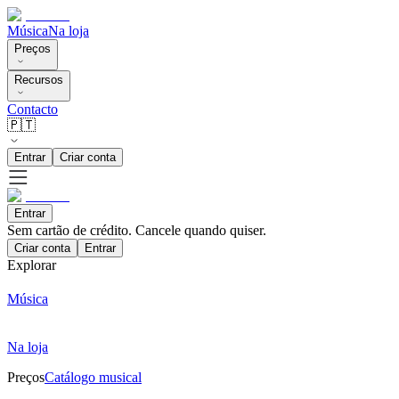
Música
Na loja
Preços
Recursos
Contacto
🇵🇹
Entrar
Criar conta
Entrar
Sem cartão de crédito. Cancele quando quiser.
Criar conta
Entrar
Explorar
Música
Na loja
Preços
Catálogo musical