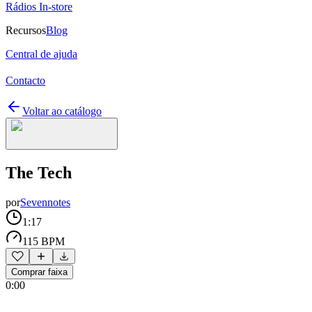
Rádios In-store
Recursos
Blog
Central de ajuda
Contacto
Voltar ao catálogo
The Tech
por
Sevennotes
1:17
115 BPM
Comprar faixa
0:00