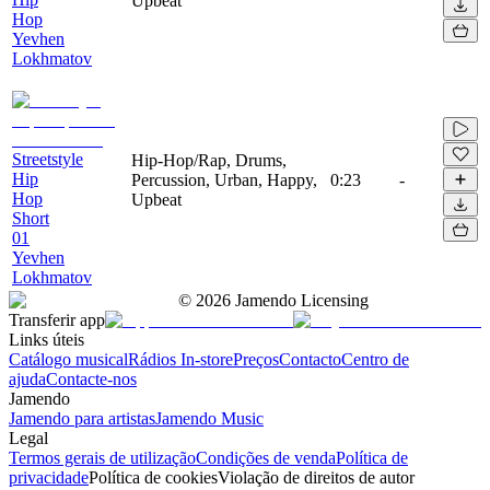
Upbeat
Hop
Yevhen
Lokhmatov
Streetstyle
Hip-Hop/Rap, Drums,
Hip
Percussion, Urban, Happy,
0:23
-
Hop
Upbeat
Short
01
Yevhen
Lokhmatov
©
2026
Jamendo Licensing
Transferir app
Links úteis
Catálogo musical
Rádios In-store
Preços
Contacto
Centro de
ajuda
Contacte-nos
Jamendo
Jamendo para artistas
Jamendo Music
Legal
Termos gerais de utilização
Condições de venda
Política de
privacidade
Política de cookies
Violação de direitos de autor