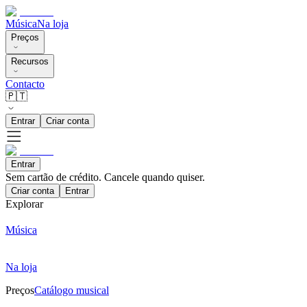
Música
Na loja
Preços
Recursos
Contacto
🇵🇹
Entrar
Criar conta
Entrar
Sem cartão de crédito. Cancele quando quiser.
Criar conta
Entrar
Explorar
Música
Na loja
Preços
Catálogo musical