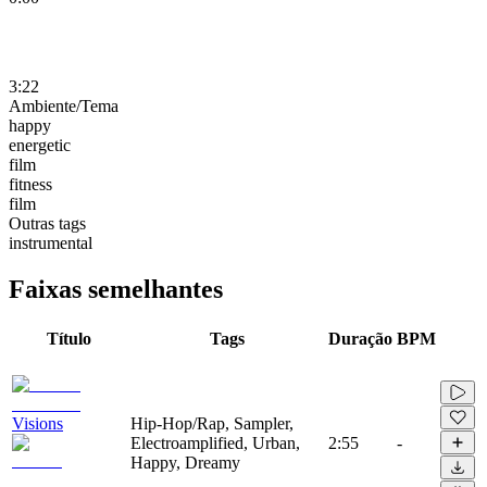
3:22
Ambiente/Tema
happy
energetic
film
fitness
film
Outras tags
instrumental
Faixas semelhantes
Título
Tags
Duração
BPM
Visions
Hip-Hop/Rap, Sampler,
Electroamplified, Urban,
2:55
-
Happy, Dreamy