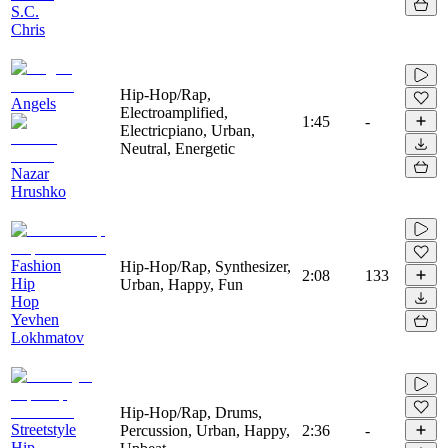
S.C.
Chris
Hip-Hop/Rap,
Angels
Electroamplified,
1:45
-
Electricpiano, Urban,
Neutral, Energetic
Nazar
Hrushko
Fashion
Hip-Hop/Rap, Synthesizer,
2:08
133
Hip
Urban, Happy, Fun
Hop
Yevhen
Lokhmatov
Hip-Hop/Rap, Drums,
Streetstyle
Percussion, Urban, Happy,
2:36
-
Hip