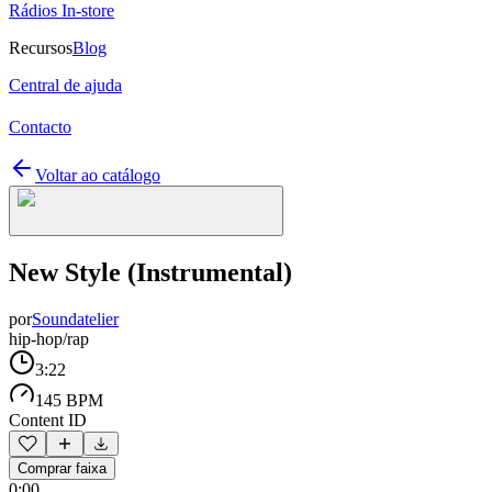
Rádios In-store
Recursos
Blog
Central de ajuda
Contacto
Voltar ao catálogo
New Style (Instrumental)
por
Soundatelier
hip-hop/rap
3:22
145 BPM
Content ID
Comprar faixa
0:00