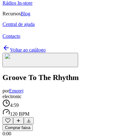
Rádios In-store
Recursos
Blog
Central de ajuda
Contacto
Voltar ao catálogo
Groove To The Rhythm
por
Emorej
electronic
4:59
120 BPM
Comprar faixa
0:00