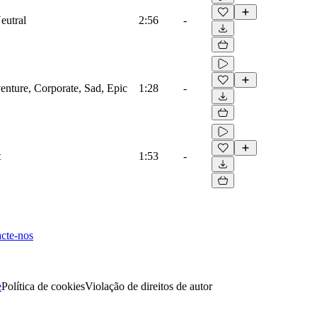
eutral
2:56
-
venture, Corporate, Sad, Epic
1:28
-
t
1:53
-
cte-nos
e
Política de cookies
Violação de direitos de autor