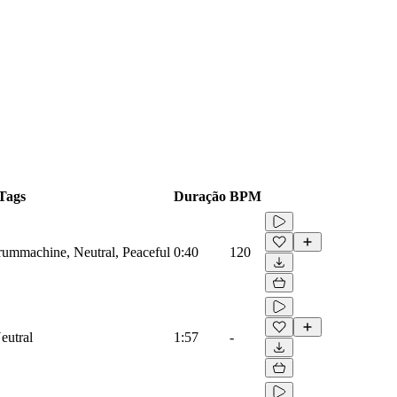
Tags
Duração
BPM
Drummachine, Neutral, Peaceful
0:40
120
eutral
1:57
-