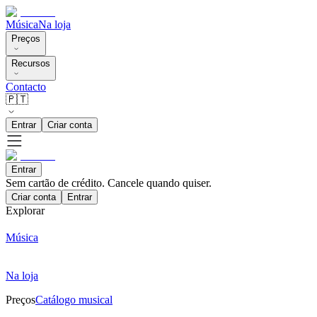
Música
Na loja
Preços
Recursos
Contacto
🇵🇹
Entrar
Criar conta
Entrar
Sem cartão de crédito. Cancele quando quiser.
Criar conta
Entrar
Explorar
Música
Na loja
Preços
Catálogo musical