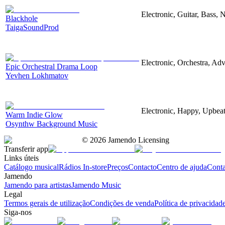
Electronic, Guitar, Bass, N
Blackhole
TaigaSoundProd
Electronic, Orchestra, Ad
Epic Orchestral Drama Loop
Yevhen Lokhmatov
Electronic, Happy, Upbea
Warm Indie Glow
Osynthw Background Music
©
2026
Jamendo Licensing
Transferir app
Links úteis
Catálogo musical
Rádios In-store
Preços
Contacto
Centro de ajuda
Conta
Jamendo
Jamendo para artistas
Jamendo Music
Legal
Termos gerais de utilização
Condições de venda
Política de privacidad
Siga-nos