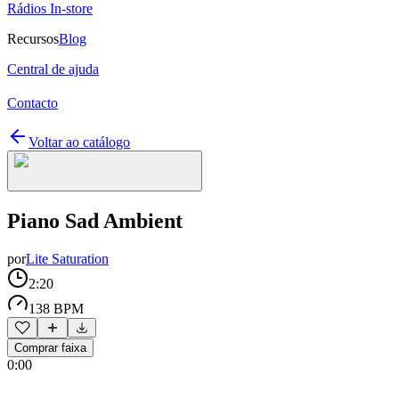
Rádios In-store
Recursos
Blog
Central de ajuda
Contacto
Voltar ao catálogo
Piano Sad Ambient
por
Lite Saturation
2:20
138 BPM
Comprar faixa
0:00