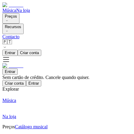
Música
Na loja
Preços
Recursos
Contacto
🇵🇹
Entrar
Criar conta
Entrar
Sem cartão de crédito. Cancele quando quiser.
Criar conta
Entrar
Explorar
Música
Na loja
Preços
Catálogo musical