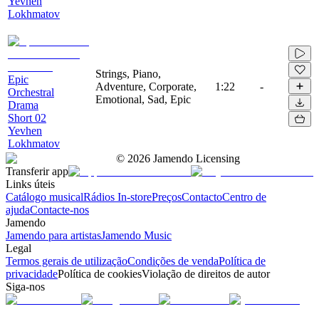
Yevhen
Lokhmatov
Strings, Piano,
Epic
Adventure, Corporate,
1:22
-
Orchestral
Emotional, Sad, Epic
Drama
Short 02
Yevhen
Lokhmatov
©
2026
Jamendo Licensing
Transferir app
Links úteis
Catálogo musical
Rádios In-store
Preços
Contacto
Centro de
ajuda
Contacte-nos
Jamendo
Jamendo para artistas
Jamendo Music
Legal
Termos gerais de utilização
Condições de venda
Política de
privacidade
Política de cookies
Violação de direitos de autor
Siga-nos