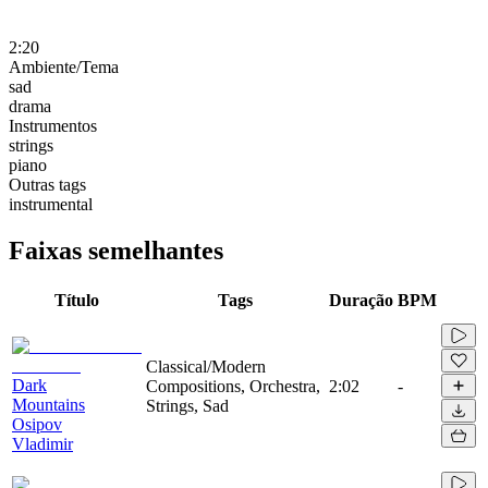
2:20
Ambiente/Tema
sad
drama
Instrumentos
strings
piano
Outras tags
instrumental
Faixas semelhantes
Título
Tags
Duração
BPM
Classical/Modern
Dark
Compositions, Orchestra,
2:02
-
Mountains
Strings, Sad
Osipov
Vladimir