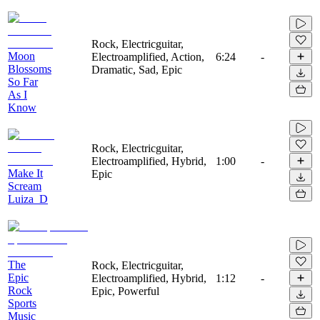
Rock, Electricguitar,
Moon
Electroamplified, Action,
6:24
-
Blossoms
Dramatic, Sad, Epic
So Far
As I
Know
Rock, Electricguitar,
Electroamplified, Hybrid,
1:00
-
Make It
Epic
Scream
Luiza_D
The
Rock, Electricguitar,
Epic
Electroamplified, Hybrid,
1:12
-
Rock
Epic, Powerful
Sports
Music