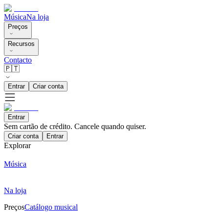
Música
Na loja
Preços
Recursos
Contacto
🇵🇹
Entrar
Criar conta
Entrar
Sem cartão de crédito. Cancele quando quiser.
Criar conta
Entrar
Explorar
Música
Na loja
Preços
Catálogo musical