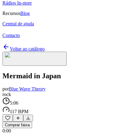
Rádios In-store
Recursos
Blog
Central de ajuda
Contacto
Voltar ao catálogo
Mermaid in Japan
por
Blue Wave Theory
rock
5:06
117 BPM
Comprar faixa
0:00