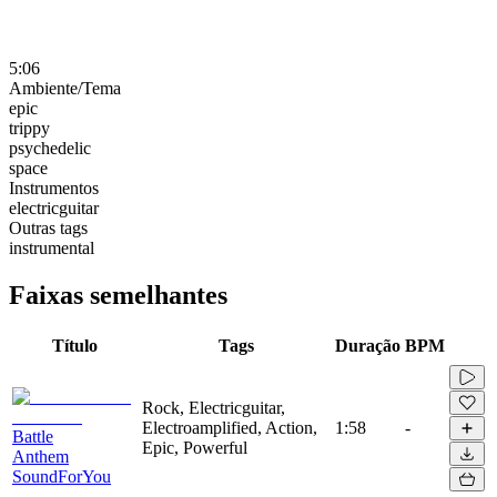
5:06
Ambiente/Tema
epic
trippy
psychedelic
space
Instrumentos
electricguitar
Outras tags
instrumental
Faixas semelhantes
Título
Tags
Duração
BPM
Rock, Electricguitar,
Electroamplified, Action,
1:58
-
Battle
Epic, Powerful
Anthem
SoundForYou