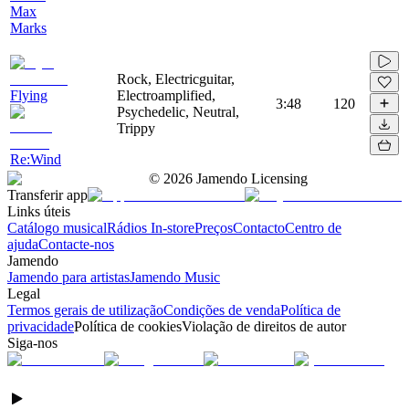
Max
Marks
Rock, Electricguitar,
Flying
Electroamplified,
3:48
120
Psychedelic, Neutral,
Trippy
Re:Wind
©
2026
Jamendo Licensing
Transferir app
Links úteis
Catálogo musical
Rádios In-store
Preços
Contacto
Centro de
ajuda
Contacte-nos
Jamendo
Jamendo para artistas
Jamendo Music
Legal
Termos gerais de utilização
Condições de venda
Política de
privacidade
Política de cookies
Violação de direitos de autor
Siga-nos